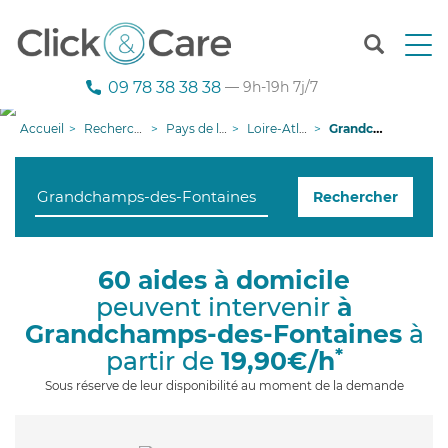
T
o
g
09 78 38 38 38
— 9h-19h 7j/7
g
l
Accueil
Recherche aide à domicile
Pays de la Loire
Loire-Atlantique
Grandchamps-des-Fontaines
e
n
a
Rechercher
v
i
g
a
60 aides à domicile
t
peuvent intervenir
à
i
o
Grandchamps-des-Fontaines
à
n
*
partir de
19,90€/h
Sous réserve de leur disponibilité au moment de la demande