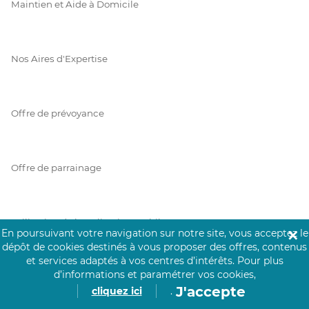
Maintien et Aide à Domicile
Nos Aires d'Expertise
Offre de prévoyance
Offre de parrainage
Utilisation de l'application mobile
En poursuivant votre navigation sur notre site, vous acceptez le
✕
dépôt de cookies destinés à vous proposer des offres, contenus
et services adaptés à vos centres d’intérêts.
Pour plus
d’informations et paramétrer vos cookies,
À PROPOS
J'accepte
cliquez ici
.