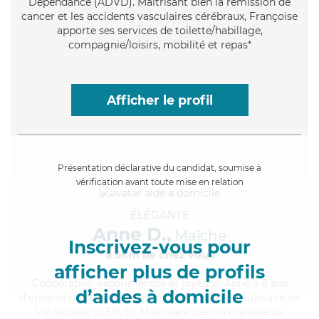
Dépendance (ADVD). Maitrisant bien la rémission de
cancer et les accidents vasculaires cérébraux, Françoise
apporte ses services de toilette/habillage,
compagnie/loisirs, mobilité et repas*
Afficher le profil
Présentation déclarative du candidat, soumise à
vérification avant toute mise en relation
ÉLÉGANTE
Anne D.,
Maîche
Inscrivez-vous pour
à 5km de chez Vous
afficher plus de profils
Coopérative
, expérimentée et joyeuse, Anne a 8 ans
d’aides à domicile
d'expérience et possède un diplôme d'État d'Auxiliaire de
Vie Sociale (DEAVS). Maitrisant bien la maladie de