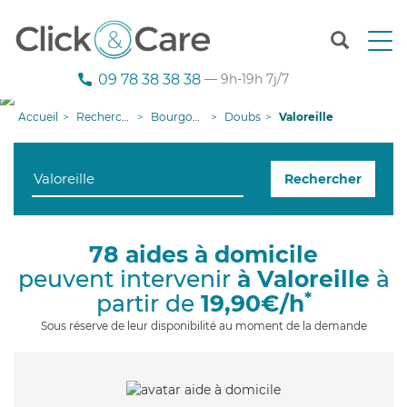
T
o
g
09 78 38 38 38
— 9h-19h 7j/7
g
l
Accueil
Recherche aide à domicile
Bourgogne-Franche-Comté
Doubs
Valoreille
e
n
a
Rechercher
v
i
g
a
78 aides à domicile
t
peuvent intervenir
à Valoreille
à
i
o
*
partir de
19,90€/h
n
Sous réserve de leur disponibilité au moment de la demande