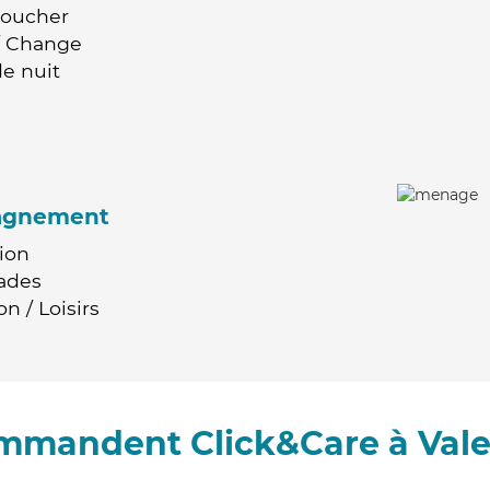
Coucher
 / Change
e nuit
agnement
ion
ades
n / Loisirs
ommandent Click&Care à Val