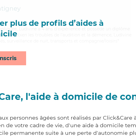
ntigney
r plus de profils d’aides à
appliquée, Ludivine a 4 ans d'expérience et possède un diplôme
cile
aitrisant bien les troubles de l'audition et la démence, Ludivine
tés, surveillance de nuit, transports et compagnie/loisirs*
nscris
Care, l'aide à domicile de co
 aux personnes âgées sont réalisés par Click&Care à
 de votre cadre de vie, d'une aide à domicile tem
cile permanente suite à une perte d'autonomie pl