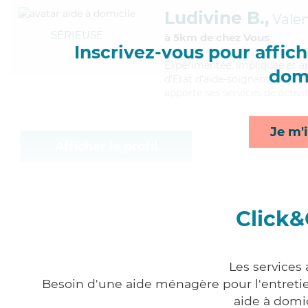
Ludivine B.,
Vale
SÉRIEUSE
à 5km de chez Vous
Inscrivez-vous pour affiche
Expérimentée
, impliquée et 
domi
d'Etat d'aide-soignant (AS). M
apporte ses services de activi
Je m'i
Afficher le profil
Click&
Les services
Besoin d'une aide ménagère pour l'entretien
aide à domi