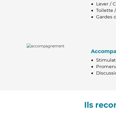
Lever / 
Toilette
Gardes d
Accomp
Stimulat
Promen
Discussio
Ils rec