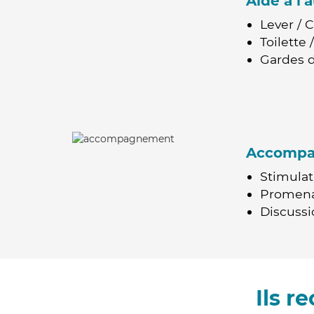
Aide à l
Lever / 
Toilette
Gardes d
Accomp
Stimulat
Promen
Discussio
Ils 