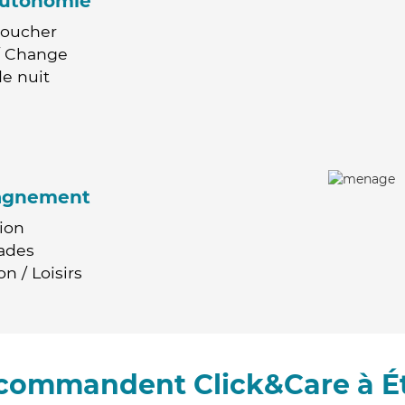
'autonomie
Coucher
 / Change
e nuit
agnement
ion
ades
n / Loisirs
recommandent Click&Care à É