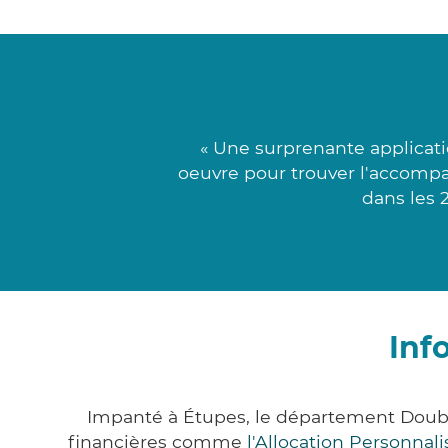
« Une surprenante applicati
oeuvre pour trouver l'accompa
dans les 
Inf
Impanté à Étupes, le département Doub
financières comme
l'Allocation Personna