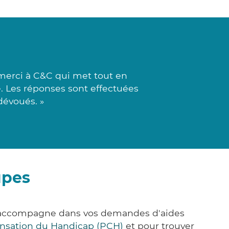
 merci à C&C qui met tout en
. Les réponses sont effectuées
dévoués. »
upes
s accompagne dans vos demandes d'aides
nsation du Handicap (PCH)
et pour trouver