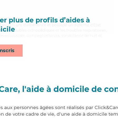
r plus de profils d’aides à
, Henri a 11 ans d'expérience et possède un diplôme d'Etat
cile
ien les troubles orthopédiques et les troubles respiratoires,
lever/coucher, compagnie/loisirs, surveillance de nuit et
nscris
Care, l'aide à domicile de co
es aux personnes âgées sont réalisés par Click&Car
 de votre cadre de vie, d'une aide à domicile tem