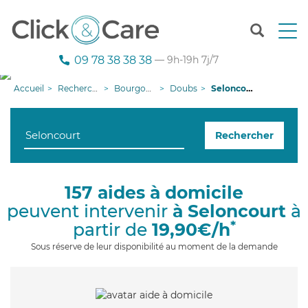
T
o
g
09 78 38 38 38
— 9h-19h 7j/7
g
l
Accueil
Recherche aide à domicile
Bourgogne-Franche-Comté
Doubs
Seloncourt
e
n
a
Rechercher
v
i
g
a
157 aides à domicile
t
peuvent intervenir
à Seloncourt
à
i
o
*
partir de
19,90€/h
n
Sous réserve de leur disponibilité au moment de la demande