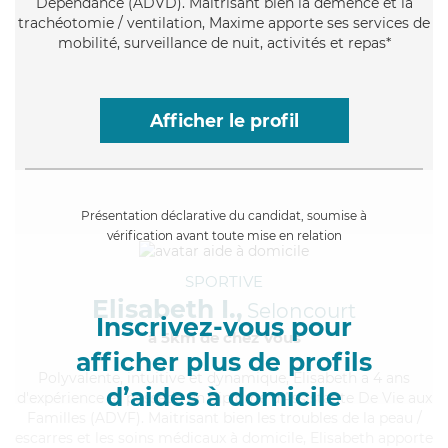
Dépendance (ADVD). Maitrisant bien la démence et la
trachéotomie / ventilation, Maxime apporte ses services de
mobilité, surveillance de nuit, activités et repas*
Afficher le profil
Présentation déclarative du candidat, soumise à
vérification avant toute mise en relation
SPORTIVE
Elisabeth I.,
Seloncourt
Inscrivez-vous pour
à 5km de chez Vous
afficher plus de profils
Polyvalente
, intuitive et dynamique, Elisabeth a 4 ans
d’aides à domicile
d'expérience et possède un diplôme d'Assistante De Vie aux
Familles (ADVF). Maitrisant bien les troubles de la peau /
escarres et les soins médicaux à domicile, Elisabeth apporte