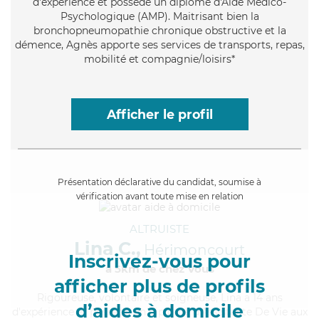
d'expérience et possède un diplôme d'Aide Médico-
Psychologique (AMP). Maitrisant bien la
bronchopneumopathie chronique obstructive et la
démence, Agnès apporte ses services de transports, repas,
mobilité et compagnie/loisirs*
Afficher le profil
Présentation déclarative du candidat, soumise à
vérification avant toute mise en relation
ALTRUISTE
Lina C.,
Hérimoncourt
Inscrivez-vous pour
à 5km de chez Vous
afficher plus de profils
Rigoureuse
, volontaire et soigneuse, Lina a 14 ans
d’aides à domicile
d'expérience et possède un diplôme d'Assistante De Vie aux