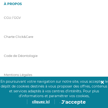
À PROPOS
CGU / GGV
Charte Click&Care
Code de Déontologie
Mentions Légales
En poursuivant votre navigation sur notre site, vous acceptez le
✕
dépôt de cookies destinés à vous proposer des offres, contenus
et services adaptés à vos centres d’intérêts.
Pour plus
Prérequis Click&Care
d’informations et paramétrer vos cookies,
J'accepte
cliquez ici
.