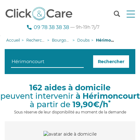
T
o
g
09 78 38 38 38
— 9h-19h 7j/7
g
l
Accueil
Recherche aide à domicile
Bourgogne-Franche-Comté
Doubs
Hérimoncourt
e
n
a
Rechercher
v
i
g
a
162 aides à domicile
t
peuvent intervenir
à Hérimoncourt
i
o
*
à partir de
19,90€/h
n
Sous réserve de leur disponibilité au moment de la demande