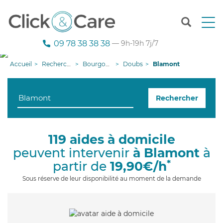
T
o
g
09 78 38 38 38
— 9h-19h 7j/7
g
l
Accueil
Recherche aide à domicile
Bourgogne-Franche-Comté
Doubs
Blamont
e
n
a
Rechercher
v
i
g
a
119 aides à domicile
t
peuvent intervenir
à Blamont
à
i
o
*
partir de
19,90€/h
n
Sous réserve de leur disponibilité au moment de la demande