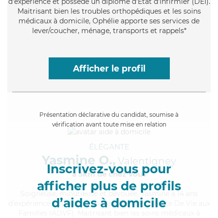
d'expérience et possède un diplôme d'Etat d'infirmier (DEI).
Maitrisant bien les troubles orthopédiques et les soins
médicaux à domicile, Ophélie apporte ses services de
lever/coucher, ménage, transports et rappels*
Afficher le profil
Présentation déclarative du candidat, soumise à
vérification avant toute mise en relation
ÉLÉGANTE
Yasmine O.,
Valentigney
Inscrivez-vous pour
à 5km de chez Vous
afficher plus de profils
Soigneuse
, minutieuse et dévouée, Yasmine a 14 ans
d’aides à domicile
d'expérience et possède un diplôme d'Assistante De Vie aux
Familles (ADVF). Maitrisant bien les soins médicaux à