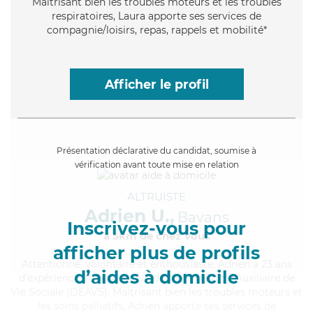
Maitrisant bien les troubles moteurs et les troubles
respiratoires, Laura apporte ses services de
compagnie/loisirs, repas, rappels et mobilité*
Afficher le profil
Présentation déclarative du candidat, soumise à
vérification avant toute mise en relation
ALTRUISTE
Adrien U.,
Bavans
Inscrivez-vous pour
à 5km de chez Vous
afficher plus de profils
Attentionné
, volontaire et enthousiaste, Adrien a 23 ans
d’aides à domicile
d'expérience et possède un diplôme d'État d'Auxiliaire de
Vie Sociale (DEAVS). Maitrisant bien les troubles moteurs et
les soins palliatifs, Adrien apporte ses services de