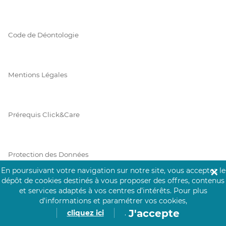
Code de Déontologie
Mentions Légales
Prérequis Click&Care
Protection des Données
En poursuivant votre navigation sur notre site, vous acceptez le
✕
dépôt de cookies destinés à vous proposer des offres, contenus
et services adaptés à vos centres d’intérêts.
Pour plus
Vie Privée
d’informations et paramétrer vos cookies,
J'accepte
cliquez ici
.