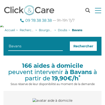
T
o
g
09 78 38 38 38
— 9h-19h 7j/7
g
l
Accueil
Recherche aide à domicile
Bourgogne-Franche-Comté
Doubs
Bavans
e
n
a
Rechercher
v
i
g
a
166 aides à domicile
t
peuvent intervenir
à Bavans
à
i
o
*
partir de
19,90€/h
n
Sous réserve de leur disponibilité au moment de la demande