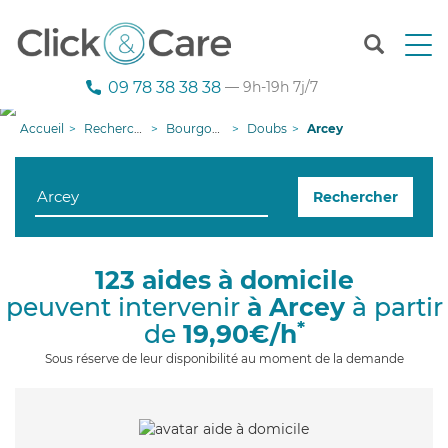
T
o
g
09 78 38 38 38
— 9h-19h 7j/7
g
l
Accueil
Recherche aide à domicile
Bourgogne-Franche-Comté
Doubs
Arcey
e
n
a
Rechercher
v
i
g
a
123 aides à domicile
t
peuvent intervenir
à Arcey
à partir
i
o
*
de
19,90€/h
n
Sous réserve de leur disponibilité au moment de la demande