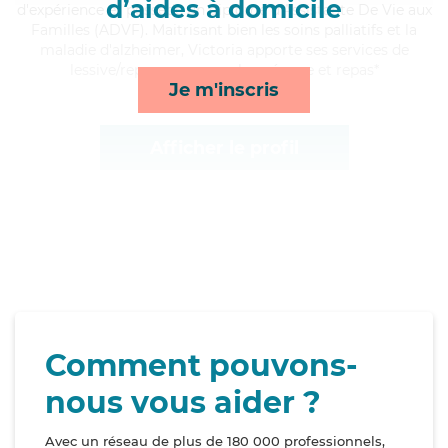
d’aides à domicile
d'expérience et possède un diplôme d'Assistante De Vie aux
Familles (ADVF). Maitrisant bien les soins palliatifs et la
maladie d'alzheimer, Victoria apporte ses services de
lessive/repassage, rappels, ménage et repas*
Je m'inscris
Afficher le profil
Comment pouvons-
nous vous aider ?
Avec un réseau de plus de 180 000 professionnels,