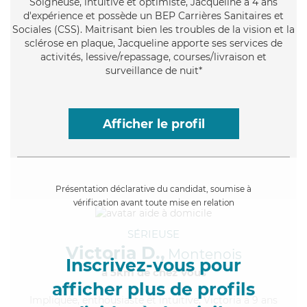
Soigneuse
, intuitive et optimiste, Jacqueline a 4 ans
d'expérience et possède un BEP Carrières Sanitaires et
Sociales (CSS). Maitrisant bien les troubles de la vision et la
sclérose en plaque, Jacqueline apporte ses services de
activités, lessive/repassage, courses/livraison et
surveillance de nuit*
Afficher le profil
Présentation déclarative du candidat, soumise à
vérification avant toute mise en relation
SÉRIEUSE
Victoria D.,
Montenois
Inscrivez-vous pour
à 5km de chez Vous
afficher plus de profils
Impliquée
, enthousiaste et intuitive, Victoria a 9 ans