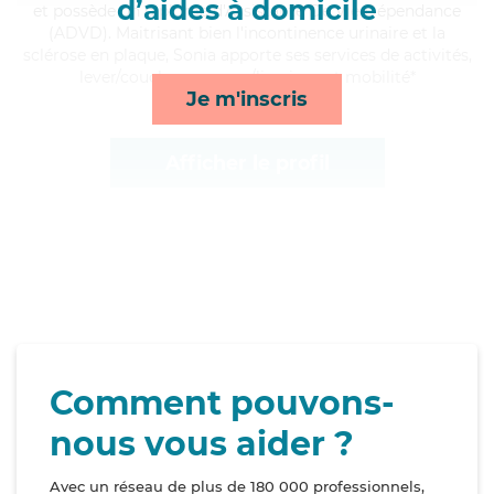
d’aides à domicile
et possède un diplôme d'Assistante De Vie Dépendance
(ADVD). Maitrisant bien l'incontinence urinaire et la
sclérose en plaque, Sonia apporte ses services de activités,
lever/coucher, courses/livraison et mobilité*
Je m'inscris
Afficher le profil
Comment pouvons-
nous vous aider ?
Avec un réseau de plus de 180 000 professionnels,