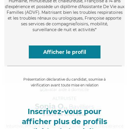
Humaine
, minutieuse et chaleureuse, Françoise a 14 ans
d'expérience et possède un diplôme d'Assistante De Vie aux
Familles (ADVF). Maitrisant bien les troubles respiratoires
et les troubles rénaux ou urologiques, Françoise apporte
ses services de compagnie/loisirs, mobilité,
surveillance de nuit et activités*
Afficher le profil
Présentation déclarative du candidat, soumise à
vérification avant toute mise en relation
ALTRUISTE
Sonia O.,
Bavilliers
Inscrivez-vous pour
à 5km de chez Vous
afficher plus de profils
Intuitive
, efficace et impliquée, Sonia a 10 ans d'expérience