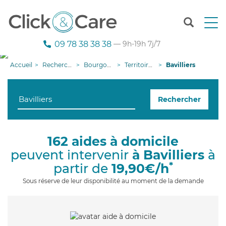
T
o
g
09 78 38 38 38
— 9h-19h 7j/7
g
l
Accueil
Recherche aide à domicile
Bourgogne-Franche-Comté
Territoire de Belfort
Bavilliers
e
n
a
Rechercher
v
i
g
a
162 aides à domicile
t
peuvent intervenir
à Bavilliers
à
i
o
*
partir de
19,90€/h
n
Sous réserve de leur disponibilité au moment de la demande