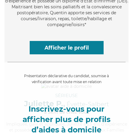
d'expérience et possède un diplôme d'Etat d'infirmier (DEI).
Maitrisant bien les soins palliatifs et la convalescence
postopératoire, Quentin apporte ses services de
courses/livraison, repas, toilette/habillage et
compagnie/loisirs*
Afficher le profil
Présentation déclarative du candidat, soumise à
vérification avant toute mise en relation
SÉRIEUSE
Juliette P.,
Évette-Salbert
Inscrivez-vous pour
à 5km de chez Vous
afficher plus de profils
Impliquée
, gaie et appliquée, Juliette a 23 ans d'expérience
d’aides à domicile
et possède un diplôme d'Assistante De Vie aux Familles