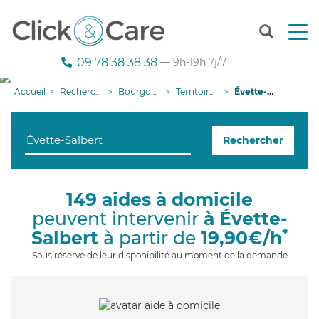
T
o
g
09 78 38 38 38
— 9h-19h 7j/7
g
l
Accueil
Recherche aide à domicile
Bourgogne-Franche-Comté
Territoire de Belfort
Évette-Salbert
e
n
a
Rechercher
v
i
g
a
149 aides à domicile
t
peuvent intervenir
à Évette-
i
o
*
Salbert
à partir de
19,90€/h
n
Sous réserve de leur disponibilité au moment de la demande