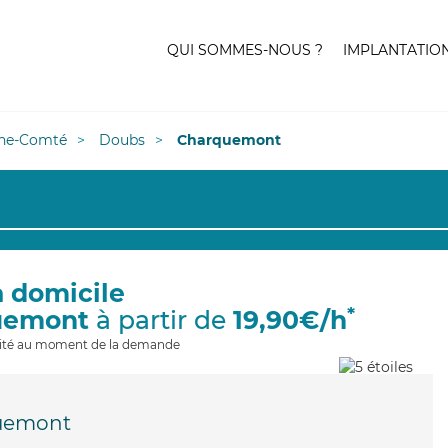
QUI SOMMES-NOUS ?
IMPLANTATIO
he-Comté
Doubs
Charquemont
à domicile
*
uemont
à partir de
19,90€/h
ilité au moment de la demande
uemont