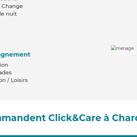
 / Change
e nuit
agnement
ion
ades
n / Loisirs
ommandent Click&Care à Cha