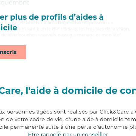
rquemont
r plus de profils d’aides à
nutieuse, Elisabeth a 6 ans d'expérience et possède un
cile
(AS). Maitrisant bien le HIV / Sida et les troubles de la vision,
s de lever/coucher, lessive/repassage, ménage et mobilité*
nscris
Care, l'aide à domicile de co
aux personnes âgées sont réalisés par Click&Care 
 de votre cadre de vie, d'une aide à domicile tem
cile permanente suite à une perte d'autonomie pl
Être rappelé par un conseiller