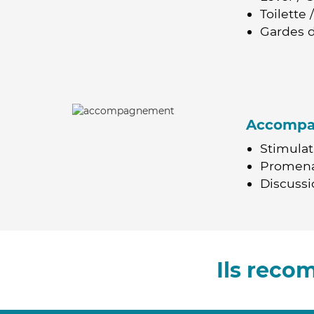
Toilette
Gardes d
Accomp
Stimulat
Promen
Discussio
Ils rec