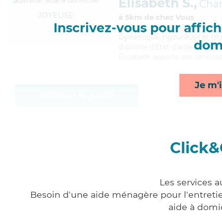
Elisabeth S.,
Cha
JOYEUSE
à 5km de chez Vous
Inscrivez-vous pour affiche
Dynamique
, rigoureuse et mi
domi
diplôme d'Etat d'aide-soignant 
Elisabeth apporte ses service
Je m'i
Afficher le profil
Click&
Les services 
Besoin d'une aide ménagère pour l'entretien
aide à domi