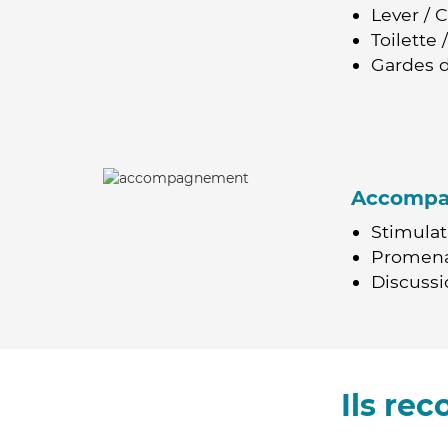
Lever / 
Toilette
Gardes d
Accomp
Stimulat
Promen
Discussio
Ils re