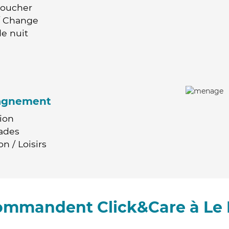
Coucher
 / Change
e nuit
agnement
ion
ades
n / Loisirs
commandent Click&Care à Le