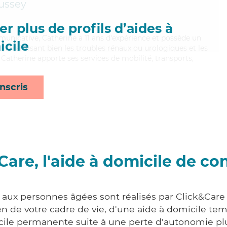
ussey
r plus de profils d’aides à
municative, Catherine a 11 ans d'expérience et possède un
cile
I). Maitrisant bien les troubles rénaux ou urologiques et les
, Catherine apporte ses services de mobilité, transports,
nscris
Care, l'aide à domicile de co
s aux personnes âgées sont réalisés par Click&Care 
 de votre cadre de vie, d'une aide à domicile tem
cile permanente suite à une perte d'autonomie pl