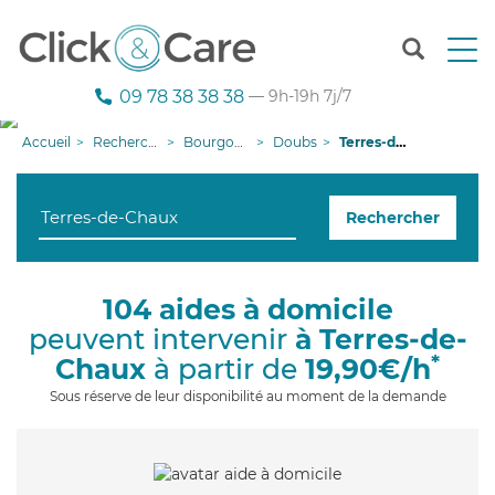
T
o
g
09 78 38 38 38
— 9h-19h 7j/7
g
l
Accueil
Recherche aide à domicile
Bourgogne-Franche-Comté
Doubs
Terres-de-Chaux
e
n
a
Rechercher
v
i
g
a
104 aides à domicile
t
peuvent intervenir
à Terres-de-
i
o
*
Chaux
à partir de
19,90€/h
n
Sous réserve de leur disponibilité au moment de la demande