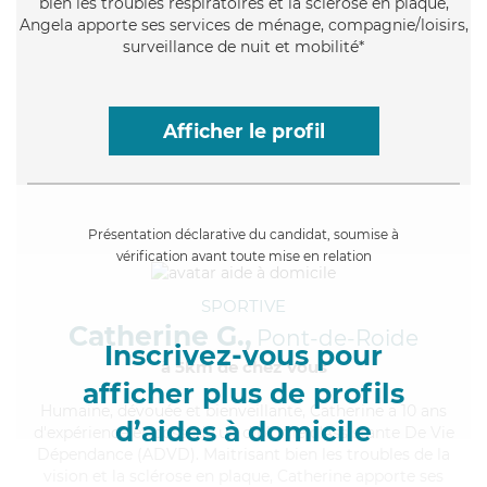
bien les troubles respiratoires et la sclérose en plaque,
Angela apporte ses services de ménage, compagnie/loisirs,
surveillance de nuit et mobilité*
Afficher le profil
Présentation déclarative du candidat, soumise à
vérification avant toute mise en relation
SPORTIVE
Catherine G.,
Pont-de-Roide
Inscrivez-vous pour
à 5km de chez Vous
afficher plus de profils
Humaine
, dévouée et bienveillante, Catherine a 10 ans
d’aides à domicile
d'expérience et possède un diplôme d'Assistante De Vie
Dépendance (ADVD). Maitrisant bien les troubles de la
vision et la sclérose en plaque, Catherine apporte ses