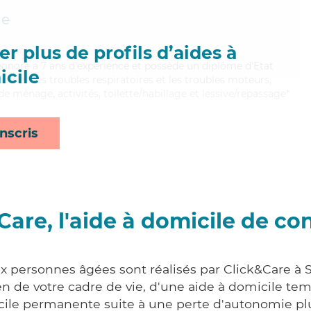
he
r plus de profils d’aides à
 Léonore a 7 ans d'expérience et possède un diplôme d'Etat
cile
t bien les troubles respiratoires et les troubles moteurs,
e ménage, activités, toilette/habillage et lessive/repassage*
nscris
Care, l'aide à domicile de co
ux personnes âgées sont réalisés par Click&Care à S
 de votre cadre de vie, d'une aide à domicile tem
cile permanente suite à une perte d'autonomie pl