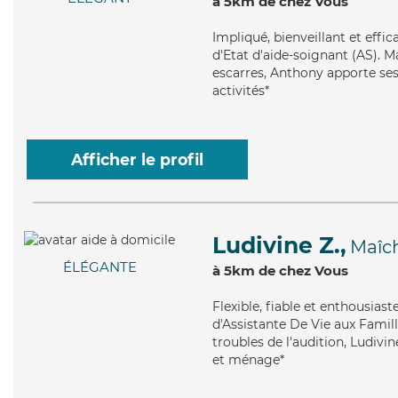
à 5km de chez Vous
Impliqué
, bienveillant et eff
d'Etat d'aide-soignant (AS). M
escarres, Anthony apporte ses 
activités*
Afficher le profil
Ludivine Z.,
Maîc
ÉLÉGANTE
à 5km de chez Vous
Flexible
, fiable et enthousias
d'Assistante De Vie aux Famill
troubles de l'audition, Ludivin
et ménage*