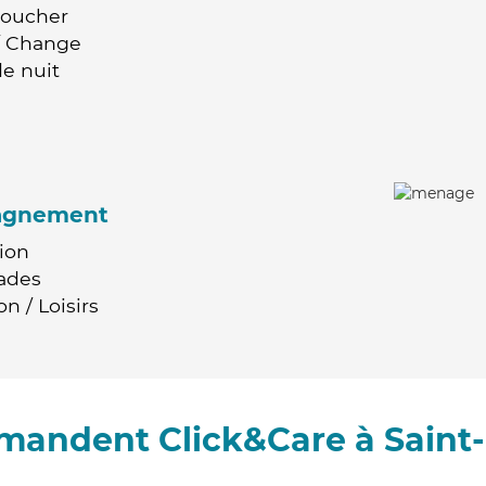
Coucher
 / Change
e nuit
agnement
ion
ades
n / Loisirs
mandent Click&Care à Saint