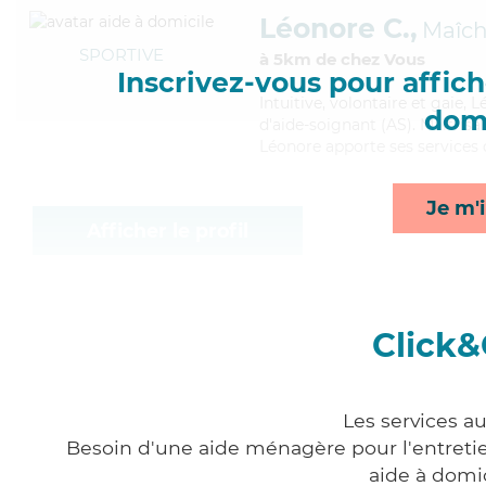
Léonore C.,
Maîc
SPORTIVE
à 5km de chez Vous
Inscrivez-vous pour affiche
Intuitive
, volontaire et gaie,
domi
d'aide-soignant (AS). Maitrisan
Léonore apporte ses services d
Je m'i
Afficher le profil
Click&
Les services a
Besoin d'une aide ménagère pour l'entretien
aide à domi