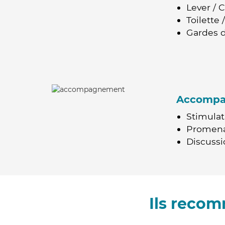
Lever / 
Toilette
Gardes d
Accomp
Stimulat
Promen
Discussio
Ils recom