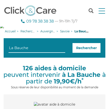
T
o
g
09 78 38 38 38
— 9h-19h 7j/7
g
l
Accueil
Recherche aide à domicile
Auvergne-Rhône-Alpes
Savoie
La Bauche
e
n
a
Rechercher
v
i
g
a
126 aides à domicile
t
peuvent intervenir
à La Bauche
à
i
o
*
partir de
19,90€/h
n
Sous réserve de leur disponibilité au moment de la demande