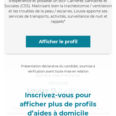
d'expérience et possède un BEP Carrières Sanitaires et
Sociales (CSS). Maitrisant bien la trachéotomie / ventilation
et les troubles de la peau / escarres, Louise apporte ses
services de transports, activités, surveillance de nuit et
rappels*
Afficher le profil
Présentation déclarative du candidat, soumise à
vérification avant toute mise en relation
SÉRIEUSE
Louise O.,
La Bridoire
Inscrivez-vous pour
à 5km de chez Vous
afficher plus de profils
Polyvalente
, flexible et coopérative, Louise a 4 ans
d’aides à domicile
d'expérience et possède un diplôme d'État d'Auxiliaire de