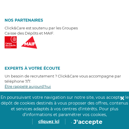
NOS PARTENAIRES
Click&Care est soutenu par les Groupes
Caisse des Dépôts et MAIF.
EXPERTS À VOTRE ÉCOUTE
Un besoin de recrutement ? Click&Care vous accompagne par
téléphone 7/7
.
Être rappelé aujourd'hui
En poursuivant votre navigation sur notre site, vous acceptez le
✕
T
É
MOIGNAGES CLIENTS
dépôt de cookies destinés à vous proposer des offres, contenus
et services adaptés à vos centres d’intérêts.
Pour plus
d’informations et paramétrer vos cookies,
4,6
/5
Avis clients
récoltés sur
J'accepte
cliquez ici
.
Google