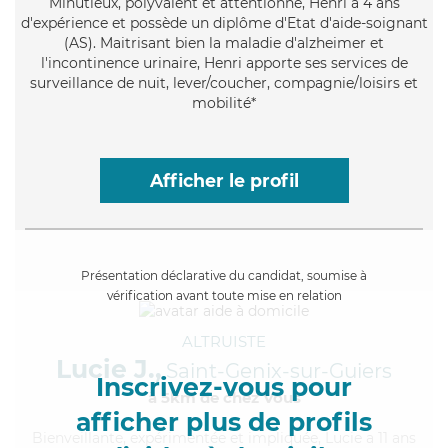
Minutieux
, polyvalent et attentionné, Henri a 4 ans
d'expérience et possède un diplôme d'Etat d'aide-soignant
(AS). Maitrisant bien la maladie d'alzheimer et
l'incontinence urinaire, Henri apporte ses services de
surveillance de nuit, lever/coucher, compagnie/loisirs et
mobilité*
Afficher le profil
Présentation déclarative du candidat, soumise à
vérification avant toute mise en relation
ALTRUISTE
Lucie J.,
Saint-Genix-sur-Guiers
Inscrivez-vous pour
à 5km de chez Vous
afficher plus de profils
Bienveillante
, expérimentée et impliquée, Lucie a 11 ans