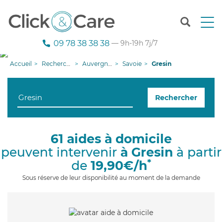
T
o
g
09 78 38 38 38
— 9h-19h 7j/7
g
l
Accueil
Recherche aide à domicile
Auvergne-Rhône-Alpes
Savoie
Gresin
e
n
a
Rechercher
v
i
g
a
61 aides à domicile
t
peuvent intervenir
à Gresin
à partir
i
o
*
de
19,90€/h
n
Sous réserve de leur disponibilité au moment de la demande