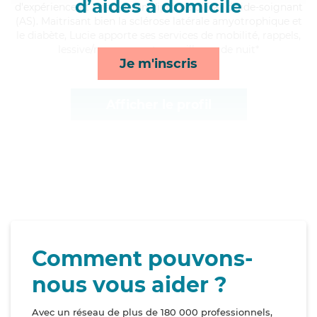
d’aides à domicile
d'expérience et possède un diplôme d'Etat d'aide-soignant
(AS). Maitrisant bien la sclérose latérale amyotrophique et
le diabète, Lucie apporte ses services de mobilité, rappels,
lessive/repassage et surveillance de nuit*
Je m'inscris
Afficher le profil
Comment pouvons-
nous vous aider ?
Avec un réseau de plus de 180 000 professionnels,