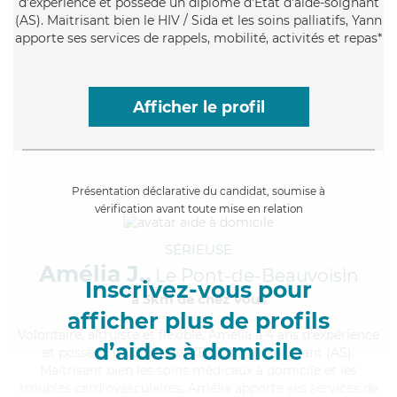
d'expérience et possède un diplôme d'Etat d'aide-soignant
(AS). Maitrisant bien le HIV / Sida et les soins palliatifs, Yann
apporte ses services de rappels, mobilité, activités et repas*
Afficher le profil
Présentation déclarative du candidat, soumise à
vérification avant toute mise en relation
SÉRIEUSE
Amélia J.,
Le Pont-de-Beauvoisin
Inscrivez-vous pour
à 5km de chez Vous
afficher plus de profils
Volontaire
, altruiste et flexible, Amélia a 4 ans d'expérience
d’aides à domicile
et possède un diplôme d'Etat d'aide-soignant (AS).
Maitrisant bien les soins médicaux à domicile et les
troubles cardiovasculaires, Amélia apporte ses services de