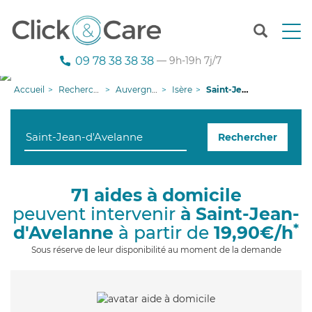
T
o
g
09 78 38 38 38
— 9h-19h 7j/7
g
l
Accueil
Recherche aide à domicile
Auvergne-Rhône-Alpes
Isère
Saint-Jean-d'Avelanne
e
n
a
Rechercher
v
i
g
a
71 aides à domicile
t
peuvent intervenir
à Saint-Jean-
i
o
*
d'Avelanne
à partir de
19,90€/h
n
Sous réserve de leur disponibilité au moment de la demande