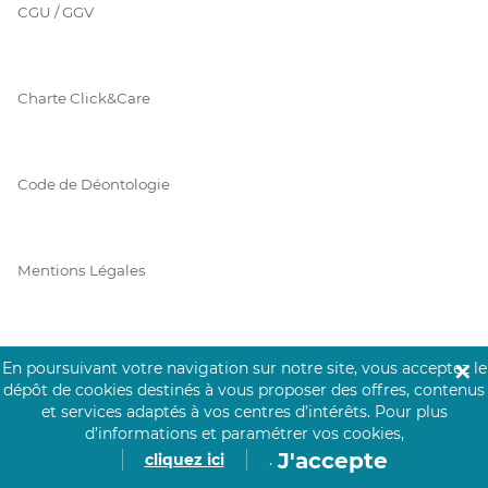
CGU / GGV
Charte Click&Care
Code de Déontologie
Mentions Légales
Prérequis Click&Care
En poursuivant votre navigation sur notre site, vous acceptez le
✕
dépôt de cookies destinés à vous proposer des offres, contenus
et services adaptés à vos centres d’intérêts.
Pour plus
d’informations et paramétrer vos cookies,
Protection des Données
J'accepte
cliquez ici
.