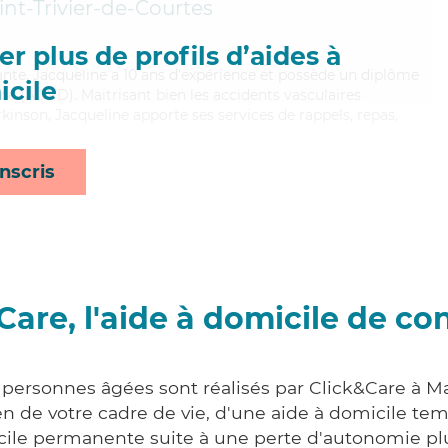
int-Trivier-de-Courtes
r plus de profils d’aides à
llante, Jacqueline a 10 ans d'expérience et possède un diplôme
cile
e (ADVD). Maitrisant bien les accidents vasculaires
kinson, Jacqueline apporte ses services de rappels, repas,
nscris
Care, l'aide à domicile de co
x personnes âgées sont réalisés par Click&Care à M
 de votre cadre de vie, d'une aide à domicile tem
cile permanente suite à une perte d'autonomie pl