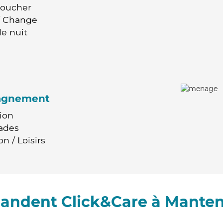
Coucher
 / Change
e nuit
agnement
ion
ades
n / Loisirs
andent Click&Care à Mante