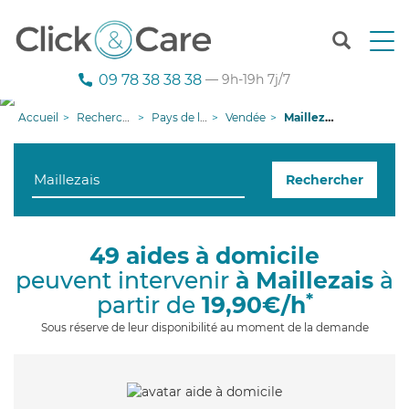
T
o
g
09 78 38 38 38
— 9h-19h 7j/7
g
l
Accueil
Recherche aide à domicile
Pays de la Loire
Vendée
Maillezais
e
n
a
Rechercher
v
i
g
a
49 aides à domicile
t
peuvent intervenir
à Maillezais
à
i
o
*
partir de
19,90€/h
n
Sous réserve de leur disponibilité au moment de la demande