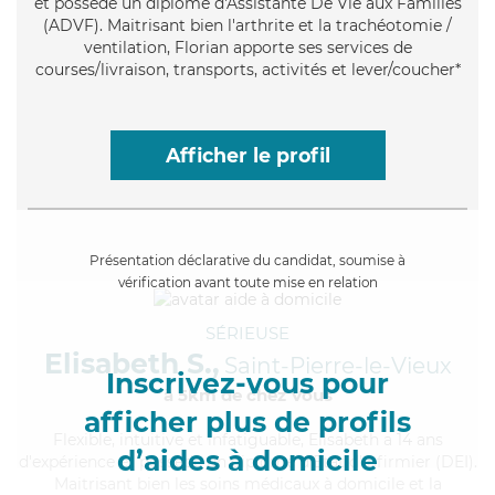
et possède un diplôme d'Assistante De Vie aux Familles
(ADVF). Maitrisant bien l'arthrite et la trachéotomie /
ventilation, Florian apporte ses services de
courses/livraison, transports, activités et lever/coucher*
Afficher le profil
Présentation déclarative du candidat, soumise à
vérification avant toute mise en relation
SÉRIEUSE
Elisabeth S.,
Saint-Pierre-le-Vieux
Inscrivez-vous pour
à 5km de chez Vous
afficher plus de profils
Flexible
, intuitive et infatiguable, Elisabeth a 14 ans
d’aides à domicile
d'expérience et possède un diplôme d'Etat d'infirmier (DEI).
Maitrisant bien les soins médicaux à domicile et la