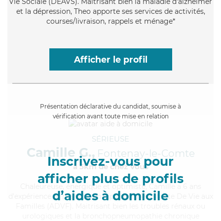
Vie Sociale (DEAVS). Maitrisant bien la maladie d'alzheimer
et la dépression, Theo apporte ses services de activités,
courses/livraison, rappels et ménage*
Afficher le profil
Présentation déclarative du candidat, soumise à
vérification avant toute mise en relation
SÉRIEUSE
Camille G.,
Fontenay-le-Comte
Inscrivez-vous pour
à 5km de chez Vous
afficher plus de profils
Chaleureuse
, énergique et optimiste, Camille a 6 ans
d’aides à domicile
d'expérience et possède un diplôme d'Assistante De Vie aux
Familles (ADVF). Maitrisant bien les troubles rénaux ou
urologiques et la bronchopneumopathie chronique