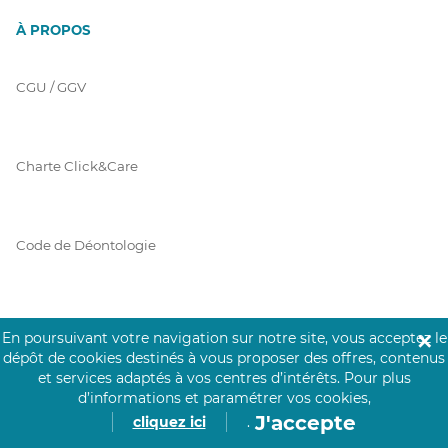
À PROPOS
CGU / GGV
Charte Click&Care
Code de Déontologie
Mentions Légales
En poursuivant votre navigation sur notre site, vous acceptez le
✕
dépôt de cookies destinés à vous proposer des offres, contenus
et services adaptés à vos centres d’intérêts.
Pour plus
d’informations et paramétrer vos cookies,
Prérequis Click&Care
J'accepte
cliquez ici
.