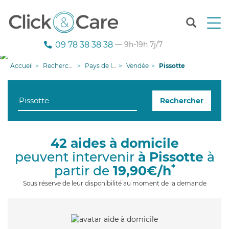
T
o
g
09 78 38 38 38
— 9h-19h 7j/7
g
l
Accueil
Recherche aide à domicile
Pays de la Loire
Vendée
Pissotte
e
n
a
Rechercher
v
i
g
a
42 aides à domicile
t
peuvent intervenir
à Pissotte
à
i
o
*
partir de
19,90€/h
n
Sous réserve de leur disponibilité au moment de la demande