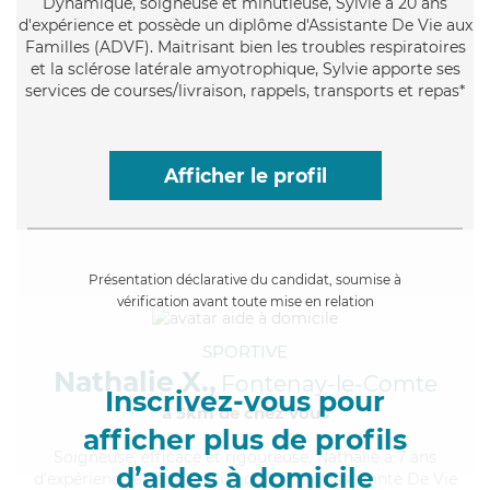
Dynamique
, soigneuse et minutieuse, Sylvie a 20 ans
d'expérience et possède un diplôme d'Assistante De Vie aux
Familles (ADVF). Maitrisant bien les troubles respiratoires
et la sclérose latérale amyotrophique, Sylvie apporte ses
services de courses/livraison, rappels, transports et repas*
Afficher le profil
Présentation déclarative du candidat, soumise à
vérification avant toute mise en relation
SPORTIVE
Nathalie X.,
Fontenay-le-Comte
Inscrivez-vous pour
à 5km de chez Vous
afficher plus de profils
Soigneuse
, efficace et rigoureuse, Nathalie a 7 ans
d’aides à domicile
d'expérience et possède un diplôme d'Assistante De Vie