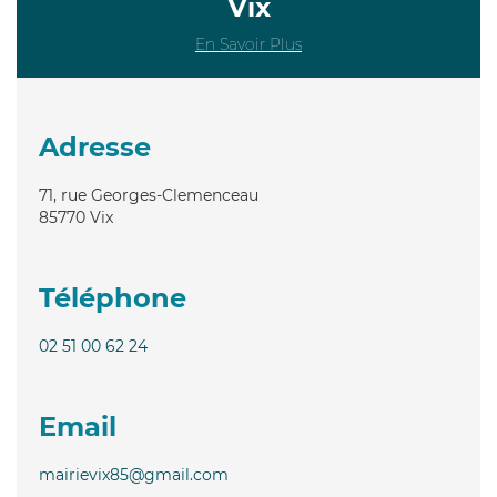
Vix
En Savoir Plus
Adresse
71, rue Georges-Clemenceau
85770
Vix
Téléphone
02 51 00 62 24
Email
mairievix85@gmail.com