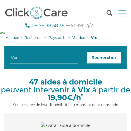
T
o
g
09 78 38 38 38
— 9h-19h 7j/7
g
l
Accueil
Recherche aide à domicile
Pays de la Loire
Vendée
Vix
e
n
a
Rechercher
v
i
g
a
47 aides à domicile
t
peuvent intervenir
à Vix
à partir de
i
o
*
19,90€/h
n
Sous réserve de leur disponibilité au moment de la demande