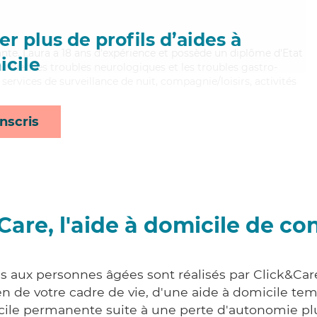
r plus de profils d’aides à
llante, Laura a 18 ans d'expérience et possède un diplôme d'Etat
cile
nt bien les troubles neurologiques et les troubles gastro-
 services de surveillance de nuit, compagnie/loisirs, activités
nscris
Care, l'aide à domicile de co
es aux personnes âgées sont réalisés par Click&Car
 de votre cadre de vie, d'une aide à domicile tem
cile permanente suite à une perte d'autonomie pl