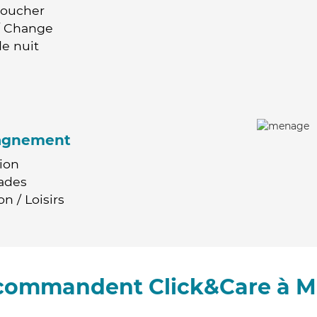
Coucher
 / Change
e nuit
agnement
ion
ades
n / Loisirs
ecommandent Click&Care à 