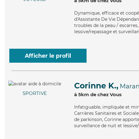
à 5km de chez Vous
Dynamique
, efficace et coop
d'Assistante De Vie Dépendanc
troubles de la peau / escarres
lessive/repassage et surveilla
Afficher le profil
Corinne K.,
Mara
SPORTIVE
à 5km de chez Vous
Infatiguable
, impliquée et mi
Carrières Sanitaires et Social
de parkinson, Corinne apporte
surveillance de nuit et lessiv