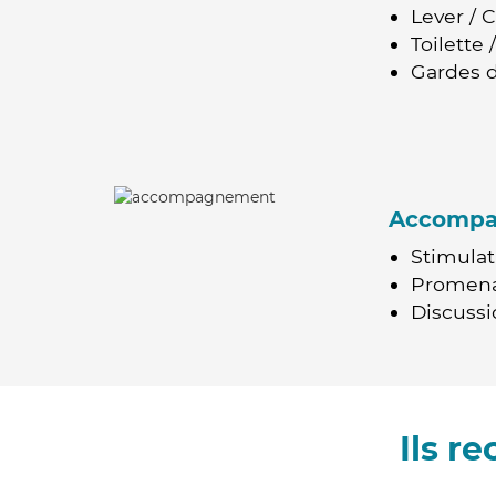
Lever / 
Toilette
Gardes d
Accomp
Stimulat
Promen
Discussio
Ils r