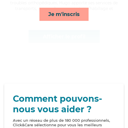
troubles orthopédiques, Hugo apporte ses services de
transports, courses/livraison, toilette/habillage et
Je m'inscris
lessive/repassage*
Afficher le profil
Comment pouvons-
nous vous aider ?
Avec un réseau de plus de 180 000 professionnels,
Click&Care sélectionne pour vous les meilleurs