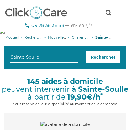
T
o
g
09 78 38 38 38
— 9h-19h 7j/7
g
l
Accueil
Recherche aide à domicile
Nouvelle-Aquitaine
Charente-Maritime
Sainte-Soulle
e
n
a
Rechercher
v
i
g
a
145 aides à domicile
t
peuvent intervenir
à Sainte-Soulle
i
o
*
à partir de
19,90€/h
n
Sous réserve de leur disponibilité au moment de la demande