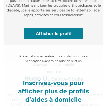
possède un diplôme d'État d'Auxiliaire de Vie Sociale
(DEAVS). Maitrisant bien les troubles orthopédiques et le
diabète, Joelle apporte ses services de toilette/habillage,
repas, activités et courses/livraison*
Afficher le profil
Présentation déclarative du candidat, soumise à
vérification avant toute mise en relation
JOYEUX
Hugo U.,
Sainte-Soulle
Inscrivez-vous pour
à 5km de chez Vous
afficher plus de profils
Dévoué
, impliqué et minutieux, Hugo a 10 ans d'expérience
d’aides à domicile
et possède un diplôme d'État d'Auxiliaire de Vie Sociale
(DEAVS). Maitrisant bien les troubles de la vision et les