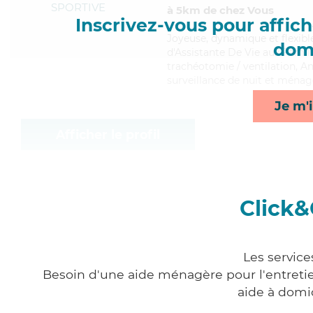
SPORTIVE
à 5km de chez Vous
Inscrivez-vous pour affiche
Joyeuse
, dynamique et flexib
domi
d'Assistante De Vie aux Famill
trachéotomie / ventilation, An
surveillance de nuit et ménag
Je m'i
Afficher le profil
Click&
Les service
Besoin d'une aide ménagère pour l'entretien
aide à domi