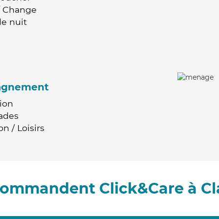
 / Change
e nuit
agnement
ion
ades
n / Loisirs
ecommandent Click&Care à Cl