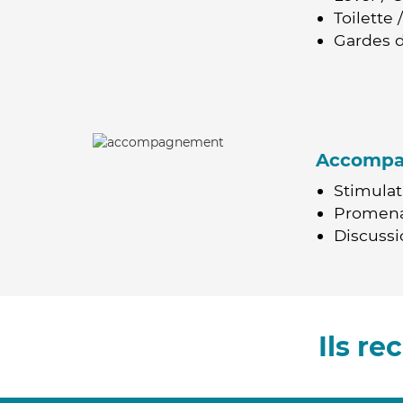
Toilette
Gardes d
Accomp
Stimulat
Promen
Discussio
Ils r