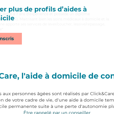
r plus de profils d’aides à
le, Anne a 7 ans d'expérience et possède un diplôme
cile
es (ADVF). Maitrisant bien les soins médicaux à domicile et la
ne apporte ses services de lever/coucher, lessive/repassage,
e*
nscris
Care, l'aide à domicile de co
s aux personnes âgées sont réalisés par Click&Care
 de votre cadre de vie, d'une aide à domicile tem
cile permanente suite à une perte d'autonomie pl
Être rappelé par un conseiller