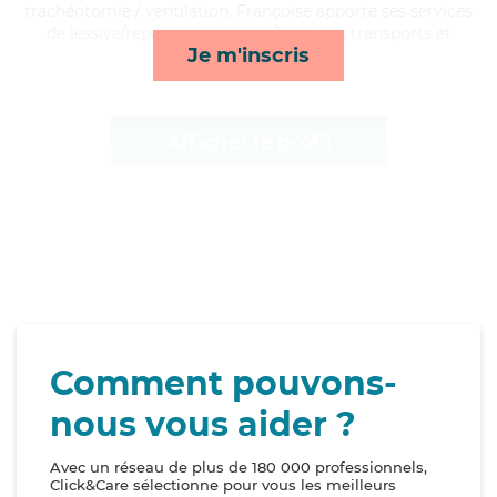
trachéotomie / ventilation, Françoise apporte ses services
de lessive/repassage, courses/livraison, transports et
Je m'inscris
surveillance de nuit*
Afficher le profil
Comment pouvons-
nous vous aider ?
Avec un réseau de plus de 180 000 professionnels,
Click&Care sélectionne pour vous les meilleurs