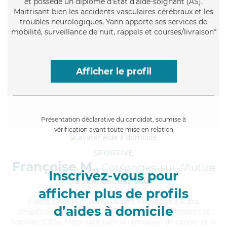
et possède un diplôme d'Etat d'aide-soignant (AS).
Maitrisant bien les accidents vasculaires cérébraux et les
troubles neurologiques, Yann apporte ses services de
mobilité, surveillance de nuit, rappels et courses/livraison*
Afficher le profil
Présentation déclarative du candidat, soumise à
vérification avant toute mise en relation
SPORTIVE
Françoise M.,
Coulonges-sur-l'Autize
Inscrivez-vous pour
à 5km de chez Vous
afficher plus de profils
Fiable
, flexible et enthousiaste, Françoise a 6 ans
d’aides à domicile
d'expérience et possède un BEP Carrières Sanitaires et
Sociales (CSS). Maitrisant bien la rémission de cancer et la