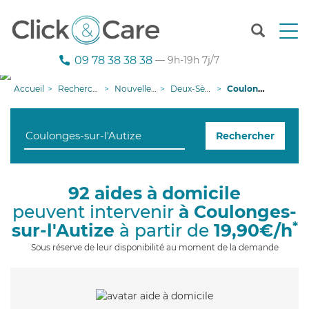
T
o
g
09 78 38 38 38
— 9h-19h 7j/7
g
l
Accueil
Recherche aide à domicile
Nouvelle-Aquitaine
Deux-Sèvres
Coulonges-sur-l'Autize
e
n
a
Rechercher
v
i
g
a
92 aides à domicile
t
peuvent intervenir
à Coulonges-
i
o
*
sur-l'Autize
à partir de
19,90€/h
n
Sous réserve de leur disponibilité au moment de la demande