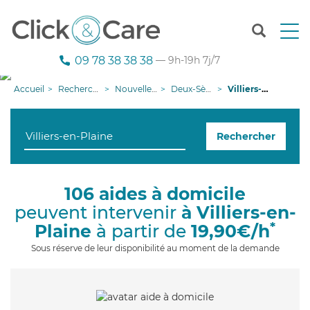
T
o
g
09 78 38 38 38
— 9h-19h 7j/7
g
l
Accueil
Recherche aide à domicile
Nouvelle-Aquitaine
Deux-Sèvres
Villiers-en-Plaine
e
n
a
Rechercher
v
i
g
a
106 aides à domicile
t
peuvent intervenir
à Villiers-en-
i
o
*
Plaine
à partir de
19,90€/h
n
Sous réserve de leur disponibilité au moment de la demande