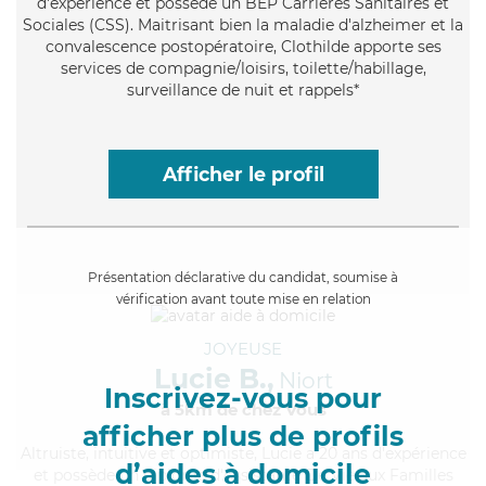
d'expérience et possède un BEP Carrières Sanitaires et
Sociales (CSS). Maitrisant bien la maladie d'alzheimer et la
convalescence postopératoire, Clothilde apporte ses
services de compagnie/loisirs, toilette/habillage,
surveillance de nuit et rappels*
Afficher le profil
Présentation déclarative du candidat, soumise à
vérification avant toute mise en relation
JOYEUSE
Lucie B.,
Niort
Inscrivez-vous pour
à 5km de chez Vous
afficher plus de profils
Altruiste
, intuitive et optimiste, Lucie a 20 ans d'expérience
d’aides à domicile
et possède un diplôme d'Assistante De Vie aux Familles