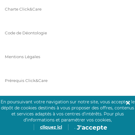
Charte Click&Care
Code de Déontologie
Mentions Légales
Prérequis Click&Care
En poursuivant votre navigation sur notre site, vous acceptez le
✕
Protection des Données
dépôt de cookies destinés à vous proposer des offres, contenus
et services adaptés à vos centres d’intérêts.
Pour plus
d’informations et paramétrer vos cookies,
J'accepte
cliquez ici
.
Vie Privée