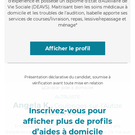
d'expérience et possède un diplôme d'État d'Auxiliaire de
Vie Sociale (DEAVS). Maitrisant bien les soins médicaux à
domicile et les troubles de l'audition, Isabelle apporte ses
services de courses/livraison, repas, lessive/repassage et
ménage*
Afficher le profil
Présentation déclarative du candidat, soumise à
vérification avant toute mise en relation
ALTRUISTE
Angela K.,
Coulonges-sur-l'Autize
Inscrivez-vous pour
à 5km de chez Vous
afficher plus de profils
Enthousiaste
, optimiste et efficace, Angela a 5 ans
d’aides à domicile
d'expérience et possède un diplôme d'Assistante De Vie aux