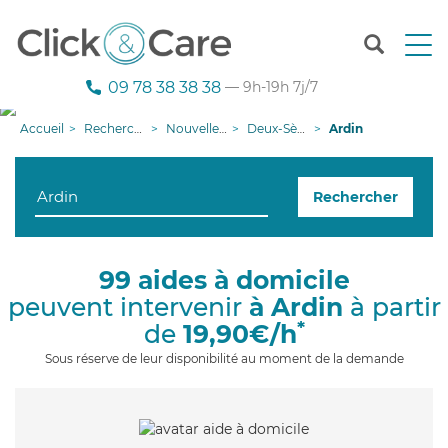
T
o
g
09 78 38 38 38
— 9h-19h 7j/7
g
l
Accueil
Recherche aide à domicile
Nouvelle-Aquitaine
Deux-Sèvres
Ardin
e
n
a
Rechercher
v
i
g
a
99 aides à domicile
t
peuvent intervenir
à Ardin
à partir
i
o
*
de
19,90€/h
n
Sous réserve de leur disponibilité au moment de la demande