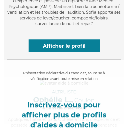
d'expérience et possède un diplôme d'Aide Médico-
Psychologique (AMP). Maitrisant bien la trachéotomie /
ventilation et les troubles de l'audition, Sofia apporte ses
services de lever/coucher, compagnie/loisirs,
surveillance de nuit et repas*
Afficher le profil
Présentation déclarative du candidat, soumise à
vérification avant toute mise en relation
ALTRUISTE
Ophélie L.,
Coulon
Inscrivez-vous pour
à 5km de chez Vous
afficher plus de profils
Appliquée
, fiable et gaie, Ophélie a 11 ans d'expérience et
d’aides à domicile
possède un diplôme d'Assistante De Vie Dépendance