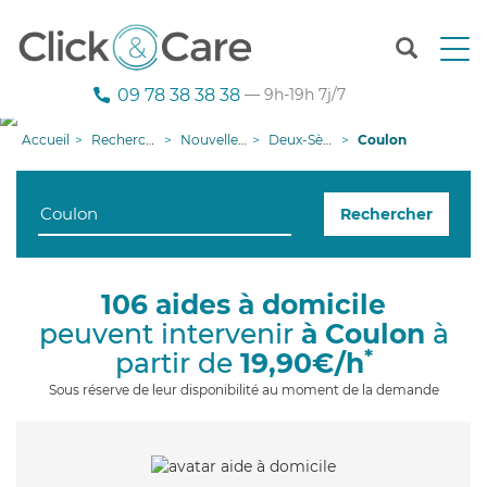
T
o
g
09 78 38 38 38
— 9h-19h 7j/7
g
l
Accueil
Recherche aide à domicile
Nouvelle-Aquitaine
Deux-Sèvres
Coulon
e
n
a
Rechercher
v
i
g
a
106 aides à domicile
t
peuvent intervenir
à Coulon
à
i
o
*
partir de
19,90€/h
n
Sous réserve de leur disponibilité au moment de la demande