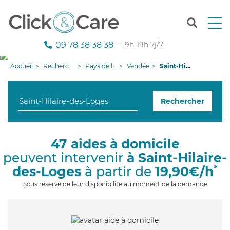
T
o
g
09 78 38 38 38
— 9h-19h 7j/7
g
l
Accueil
Recherche aide à domicile
Pays de la Loire
Vendée
Saint-Hilaire-des-Loges
e
n
a
Rechercher
v
i
g
a
47 aides à domicile
t
peuvent intervenir
à Saint-Hilaire-
i
o
*
des-Loges
à partir de
19,90€/h
n
Sous réserve de leur disponibilité au moment de la demande