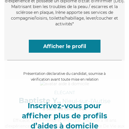
d'expérience et possède un diplôme d'Etat d'infirmier (DEI).
Maitrisant bien les troubles de la peau / escarres et la
sclérose en plaque, Irène apporte ses services de
compagnie/loisirs, toilette/habillage, lever/coucher et
activités*
Afficher le profil
Présentation déclarative du candidat, soumise à
vérification avant toute mise en relation
ÉLÉGANT
Baptiste Y.,
Nieul-sur-l'Autise
Inscrivez-vous pour
à 5km de chez Vous
afficher plus de profils
Efficace
, expérimenté et impliqué, Baptiste a 18 ans
d’aides à domicile
d'expérience et possède un diplôme d'Assistante De Vie aux