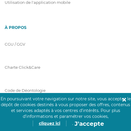
Utilisation de l'application mobile
À PROPOS
CGU / GGV
Charte Click&Care
Code de Déontologie
En poursuivant votre navigation sur notre site, vous acceptez le
✕
dépôt de cookies destinés à vous proposer des offres, contenus
et services adaptés à vos centres d’intérêts.
Pour plus
Mentions Légales
d’informations et paramétrer vos cookies,
J'accepte
cliquez ici
.