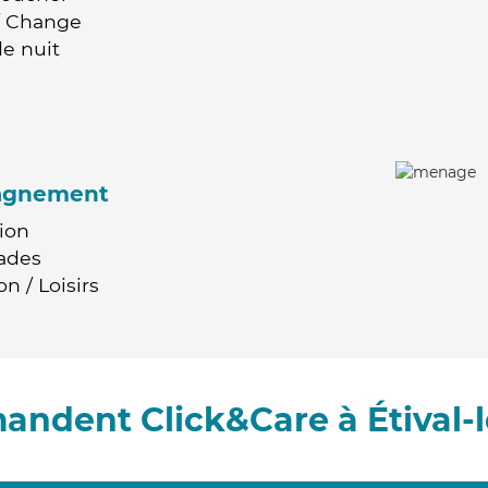
 / Change
e nuit
agnement
ion
ades
n / Loisirs
andent Click&Care à Étival-