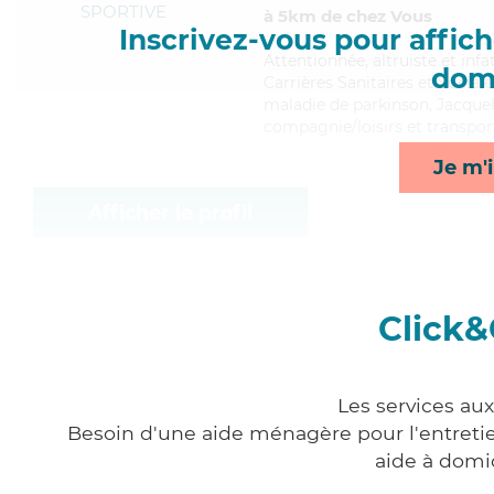
SPORTIVE
à 5km de chez Vous
Inscrivez-vous pour affiche
Attentionnée
, altruiste et in
domi
Carrières Sanitaires et Social
maladie de parkinson, Jacqueli
compagnie/loisirs et transpor
Je m'i
Afficher le profil
Click&
Les services aux
Besoin d'une aide ménagère pour l'entretien
aide à domi