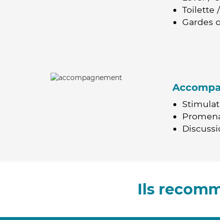
Toilette
Gardes d
Accomp
Stimulat
Promen
Discussio
Ils recomm