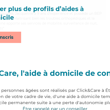
r plus de profils d’aides à
fatiguable, Jacqueline a 9 ans d'expérience et possède un BEP
cile
es (CSS). Maitrisant bien les troubles orthopédiques et la
ne apporte ses services de mobilité, surveillance de nuit,
ts*
nscris
Care, l'aide à domicile de co
 personnes âgées sont réalisés par Click&Care à Ét
 de votre cadre de vie, d'une aide à domicile tem
cile permanente suite à une perte d'autonomie pl
Être rappelé par un conseiller