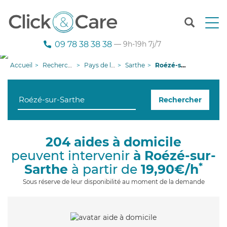
T
o
g
09 78 38 38 38
— 9h-19h 7j/7
g
l
Accueil
Recherche aide à domicile
Pays de la Loire
Sarthe
Roézé-sur-Sarthe
e
n
a
Rechercher
v
i
g
a
204 aides à domicile
t
peuvent intervenir
à Roézé-sur-
i
o
*
Sarthe
à partir de
19,90€/h
n
Sous réserve de leur disponibilité au moment de la demande