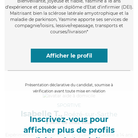
Bienveillante
, joyeuse et fiable, Yasmine a 18 ans
d'expérience et possède un diplôme d'Etat d'infirmier (DEI).
Maitrisant bien la sclérose latérale amyotrophique et la
maladie de parkinson, Yasmine apporte ses services de
compagnie/loisirs, lessive/repassage, transports et
courses/livraison*
Afficher le profil
Présentation déclarative du candidat, soumise à
vérification avant toute mise en relation
SPORTIVE
Isabelle T.,
Roézé-sur-Sarthe
Inscrivez-vous pour
à 5km de chez Vous
afficher plus de profils
Expérimentée
, attentionnée et polyvalente, Isabelle a 14 ans