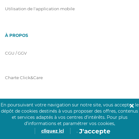
Utilisation de l'application mobile
À PROPOS
CGU / GGV
Charte Click&Care
Code de Déontologie
En poursuivant votre navigation sur notre site, vous acceptez le
✕
dépôt de cookies destinés à vous proposer des offres, contenus
et services adaptés à vos centres d’intérêts.
Pour plus
d’informations et paramétrer vos cookies,
Mentions Légales
J'accepte
cliquez ici
.