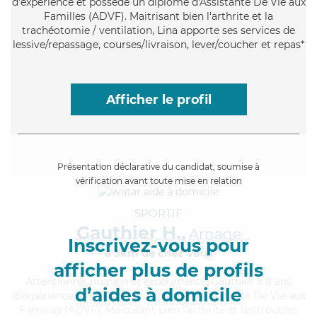
d'expérience et possède un diplôme d'Assistante De Vie aux
Familles (ADVF). Maitrisant bien l'arthrite et la
trachéotomie / ventilation, Lina apporte ses services de
lessive/repassage, courses/livraison, lever/coucher et repas*
Afficher le profil
Présentation déclarative du candidat, soumise à
vérification avant toute mise en relation
SPORTIF
Gauthier H.,
Arnage
Inscrivez-vous pour
à 5km de chez Vous
afficher plus de profils
Attentionné
, humain et expérimenté, Gauthier a 8 ans
d’aides à domicile
d'expérience et possède un diplôme d'Assistante De Vie aux
Familles (ADVF). Maitrisant bien l'arthrite et les troubles