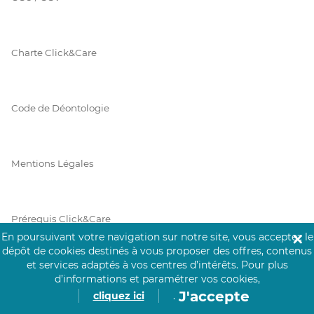
Charte Click&Care
Code de Déontologie
Mentions Légales
Prérequis Click&Care
En poursuivant votre navigation sur notre site, vous acceptez le
✕
dépôt de cookies destinés à vous proposer des offres, contenus
et services adaptés à vos centres d’intérêts.
Pour plus
Protection des Données
d’informations et paramétrer vos cookies,
J'accepte
cliquez ici
.