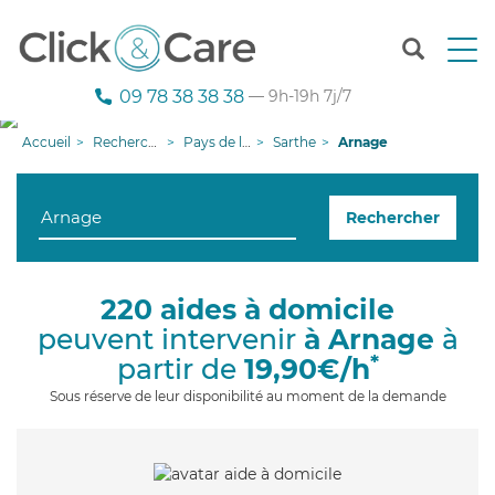
T
o
g
09 78 38 38 38
— 9h-19h 7j/7
g
l
Accueil
Recherche aide à domicile
Pays de la Loire
Sarthe
Arnage
e
n
a
Rechercher
v
i
g
a
220 aides à domicile
t
peuvent intervenir
à Arnage
à
i
o
*
partir de
19,90€/h
n
Sous réserve de leur disponibilité au moment de la demande