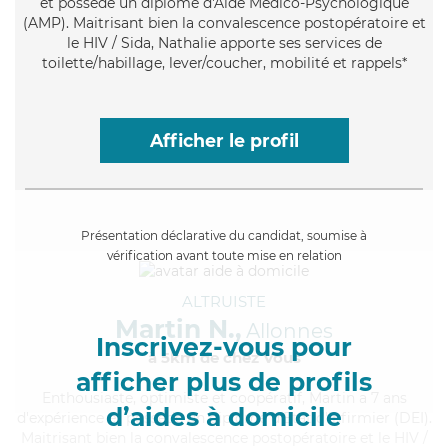
et possède un diplôme d'Aide Médico-Psychologique
(AMP). Maitrisant bien la convalescence postopératoire et
le HIV / Sida, Nathalie apporte ses services de
toilette/habillage, lever/coucher, mobilité et rappels*
Afficher le profil
Présentation déclarative du candidat, soumise à
vérification avant toute mise en relation
ALTRUISTE
Martin N.,
Allonnes
Inscrivez-vous pour
à 5km de chez Vous
afficher plus de profils
Enthousiaste
, optimiste et coopératif, Martin a 7 ans
d’aides à domicile
d'expérience et possède un diplôme d'Etat d'infirmier (DEI).
Maitrisant bien la convalescence postopératoire et le HIV /