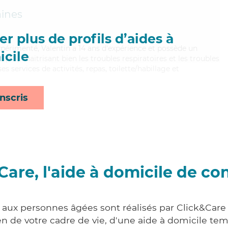
aines
r plus de profils d’aides à
xpérimenté, Valentin a 14 ans d'expérience et possède un
cile
(AS). Maitrisant bien les troubles respiratoires et les troubles
es services de activités, repas, toilette/habillage et
nscris
Care, l'aide à domicile de co
s aux personnes âgées sont réalisés par Click&Care 
 de votre cadre de vie, d'une aide à domicile tem