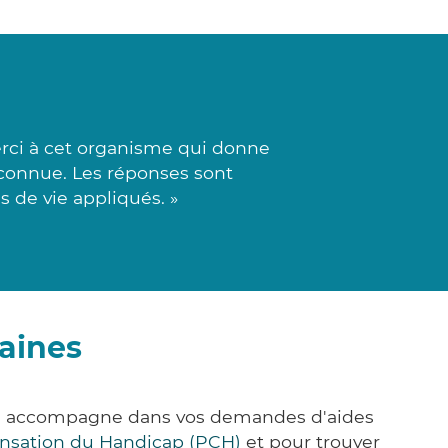
rci à cet organisme qui donne
econnue. Les réponses sont
s de vie appliqués. »
aines
ous accompagne dans vos demandes d'aides
nsation du Handicap (PCH)
et pour trouver