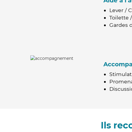
Aide à l
Lever / 
Toilette
Gardes d
Accomp
Stimulat
Promen
Discussio
Ils re