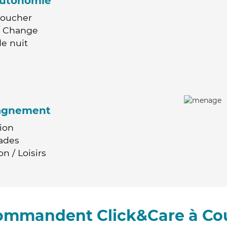
'autonomie
Coucher
 / Change
e nuit
agnement
ion
ades
n / Loisirs
commandent Click&Care à Co