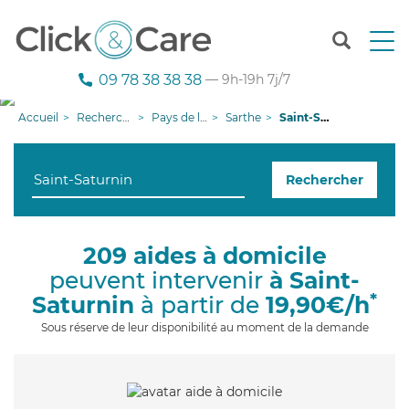
T
o
g
09 78 38 38 38
— 9h-19h 7j/7
g
l
Accueil
Recherche aide à domicile
Pays de la Loire
Sarthe
Saint-Saturnin
e
n
a
Rechercher
v
i
g
a
209 aides à domicile
t
peuvent intervenir
à Saint-
i
o
*
Saturnin
à partir de
19,90€/h
n
Sous réserve de leur disponibilité au moment de la demande