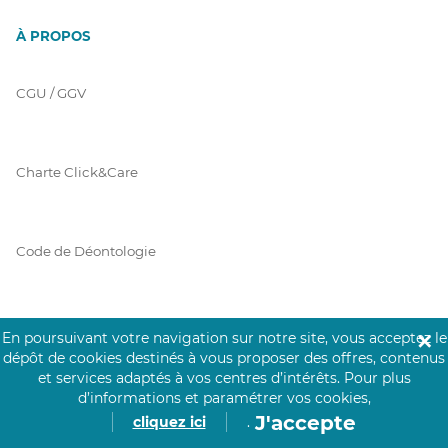
À PROPOS
CGU / GGV
Charte Click&Care
Code de Déontologie
Mentions Légales
En poursuivant votre navigation sur notre site, vous acceptez le
✕
dépôt de cookies destinés à vous proposer des offres, contenus
et services adaptés à vos centres d’intérêts.
Pour plus
d’informations et paramétrer vos cookies,
Prérequis Click&Care
J'accepte
cliquez ici
.