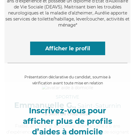
ans d'expérience et possède un diplôme d'État d'Auxiliaire
de Vie Sociale (DEAVS). Maitrisant bien les troubles
neurologiques et la maladie d'alzheimer, Aurélie apporte
ses services de toilette/habillage, lever/coucher, activités et
ménage*
Afficher le profil
Présentation déclarative du candidat, soumise à
vérification avant toute mise en relation
SPORTIVE
Emmanuelle G.,
Saint-Saturnin
Inscrivez-vous pour
à 5km de chez Vous
afficher plus de profils
Fiable
, altruiste et soigneuse, Emmanuelle a 6 ans
d’aides à domicile
d'expérience et possède un diplôme d'Etat d'aide-soignant