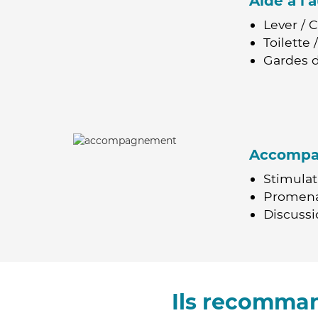
Aide à l
Lever / 
Toilette
Gardes d
Accomp
Stimulat
Promen
Discussio
Ils recomma