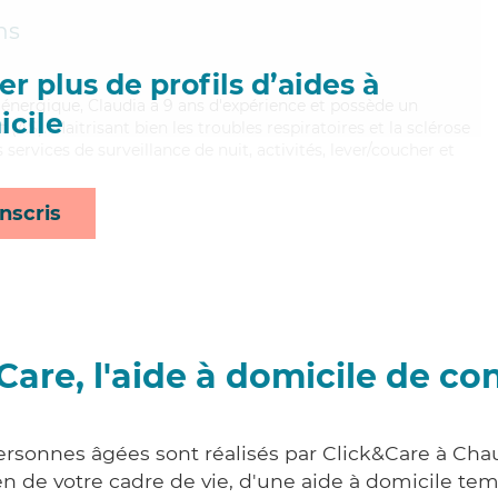
ns
r plus de profils d’aides à
énergique, Claudia a 9 ans d'expérience et possède un
cile
(AS). Maitrisant bien les troubles respiratoires et la sclérose
services de surveillance de nuit, activités, lever/coucher et
nscris
Care, l'aide à domicile de co
personnes âgées sont réalisés par Click&Care à Ch
 de votre cadre de vie, d'une aide à domicile tem