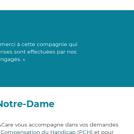
 merci à cette compagnie qui
ponses sont effectuées par nos
engagés. »
-Notre-Dame
ick&Care vous accompagne dans vos demandes
e Compensation du Handicap (PCH)
et pour