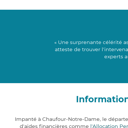
« Une surprenante célérité 
atteste de trouver l'interven
experts a
Informatio
Impanté à Chaufour-Notre-Dame, le départe
d'aides financières comme
l'Allocation P