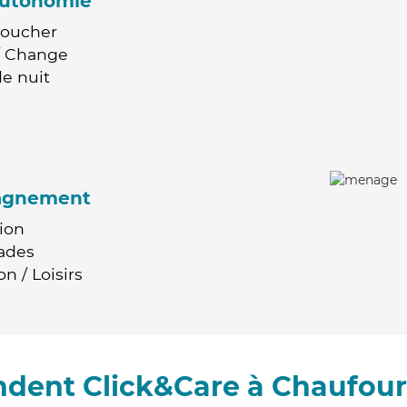
'autonomie
Coucher
 / Change
e nuit
agnement
ion
ades
n / Loisirs
ndent Click&Care à Chaufou