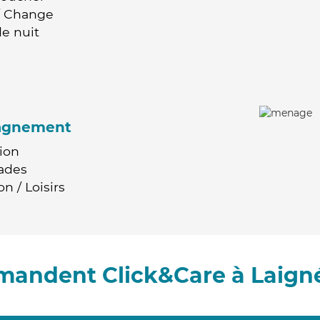
 / Change
e nuit
agnement
ion
ades
n / Loisirs
mandent Click&Care à Laign