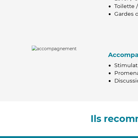
Toilette
Gardes d
Accomp
Stimulat
Promen
Discussio
Ils recom