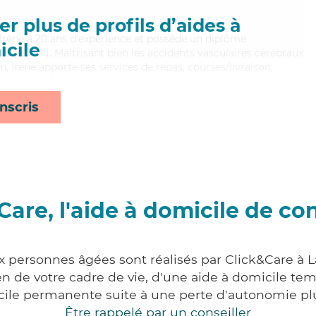
r plus de profils d’aides à
e, Irène a 20 ans d'expérience et possède un diplôme
cile
es (ADVF). Maitrisant bien les accidents vasculaires cérébraux
n, Irène apporte ses services de repas, courses/livraison,
nscris
Care, l'aide à domicile de co
x personnes âgées sont réalisés par Click&Care à 
 de votre cadre de vie, d'une aide à domicile tem
cile permanente suite à une perte d'autonomie pl
Être rappelé par un conseiller