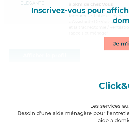
ÉLÉGANTE
à 5km de chez Vous
Inscrivez-vous pour affiche
Rigoureuse
, fiable et joyeus
domi
d'Assistante De Vie aux Famill
et la trachéotomie / ventilatio
rappels et ménage*
Je m'i
Afficher le profil
Click&
Les services au
Besoin d'une aide ménagère pour l'entretien
aide à domi