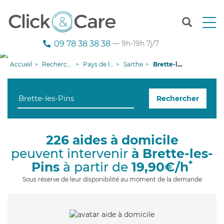
T
o
g
09 78 38 38 38
— 9h-19h 7j/7
g
l
Accueil
Recherche aide à domicile
Pays de la Loire
Sarthe
Brette-les-Pins
e
n
a
Rechercher
v
i
g
a
226 aides à domicile
t
peuvent intervenir
à Brette-les-
i
o
*
Pins
à partir de
19,90€/h
n
Sous réserve de leur disponibilité au moment de la demande