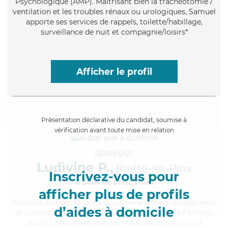
Psychologique (AMP). Maitrisant bien la trachéotomie /
ventilation et les troubles rénaux ou urologiques, Samuel
apporte ses services de rappels, toilette/habillage,
surveillance de nuit et compagnie/loisirs*
Afficher le profil
Présentation déclarative du candidat, soumise à
vérification avant toute mise en relation
SÉRIEUSE
Ludivine P.,
Brette-les-Pins
Inscrivez-vous pour
à 5km de chez Vous
afficher plus de profils
Altruiste
, flexible et joyeuse, Ludivine a 8 ans d'expérience
d’aides à domicile
et possède un diplôme d'Assistante De Vie aux Familles
(ADVF). Maitrisant bien les troubles de la vision et