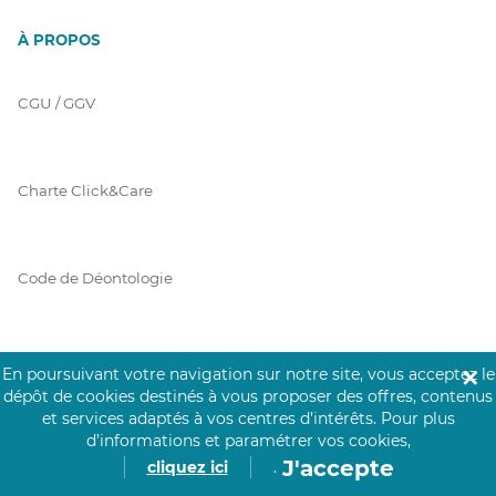
À PROPOS
CGU / GGV
Charte Click&Care
Code de Déontologie
Mentions Légales
En poursuivant votre navigation sur notre site, vous acceptez le
✕
dépôt de cookies destinés à vous proposer des offres, contenus
et services adaptés à vos centres d’intérêts.
Pour plus
d’informations et paramétrer vos cookies,
Prérequis Click&Care
J'accepte
cliquez ici
.