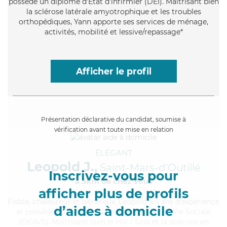
possède un diplôme d'Etat d'infirmier (DEI). Maitrisant bien
la sclérose latérale amyotrophique et les troubles
orthopédiques, Yann apporte ses services de ménage,
activités, mobilité et lessive/repassage*
Afficher le profil
Présentation déclarative du candidat, soumise à
vérification avant toute mise en relation
ÉLÉGANT
Leopold J.,
Saint-Mars-d'Outillé
Inscrivez-vous pour
à 5km de chez Vous
afficher plus de profils
Fiable
, chaleureux et généreux, Leopold a 5 ans d'expérience
d’aides à domicile
et possède un diplôme d'État d'Auxiliaire de Vie Sociale
(DEAVS). Maitrisant bien le HIV / Sida et la sclérose en