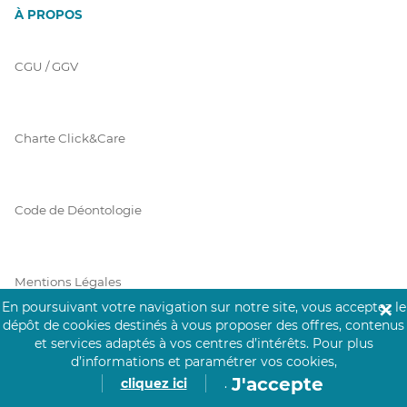
À PROPOS
CGU / GGV
Charte Click&Care
Code de Déontologie
Mentions Légales
En poursuivant votre navigation sur notre site, vous acceptez le
✕
dépôt de cookies destinés à vous proposer des offres, contenus
et services adaptés à vos centres d’intérêts.
Pour plus
Prérequis Click&Care
d’informations et paramétrer vos cookies,
J'accepte
cliquez ici
.