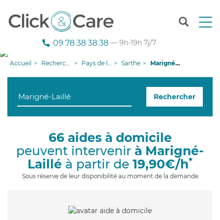
T
o
g
09 78 38 38 38
— 9h-19h 7j/7
g
l
Accueil
Recherche aide à domicile
Pays de la Loire
Sarthe
Marigné-Laillé
e
n
a
Rechercher
v
i
g
a
66 aides à domicile
t
peuvent intervenir
à Marigné-
i
o
*
Laillé
à partir de
19,90€/h
n
Sous réserve de leur disponibilité au moment de la demande