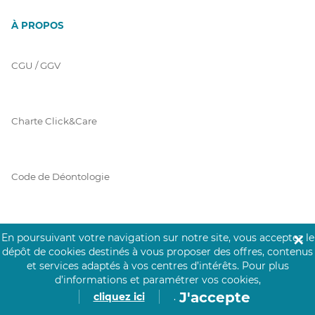
À PROPOS
CGU / GGV
Charte Click&Care
Code de Déontologie
Mentions Légales
En poursuivant votre navigation sur notre site, vous acceptez le
✕
dépôt de cookies destinés à vous proposer des offres, contenus
et services adaptés à vos centres d’intérêts.
Pour plus
d’informations et paramétrer vos cookies,
Prérequis Click&Care
J'accepte
cliquez ici
.