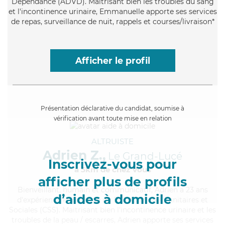
Dépendance (ADVD). Maitrisant bien les troubles du sang
et l'incontinence urinaire, Emmanuelle apporte ses services
de repas, surveillance de nuit, rappels et courses/livraison*
Afficher le profil
Présentation déclarative du candidat, soumise à
vérification avant toute mise en relation
ALTRUISTE
Adrien Z.,
Le Grand-Lucé
Inscrivez-vous pour
à 5km de chez Vous
afficher plus de profils
Bienveillant
, humain et communicatif, Adrien a 23 ans
d’aides à domicile
d'expérience et possède un BEP Carrières Sanitaires et
Sociales (CSS). Maitrisant bien l'incontinence urinaire et les
troubles de la peau / escarres, Adrien apporte ses services