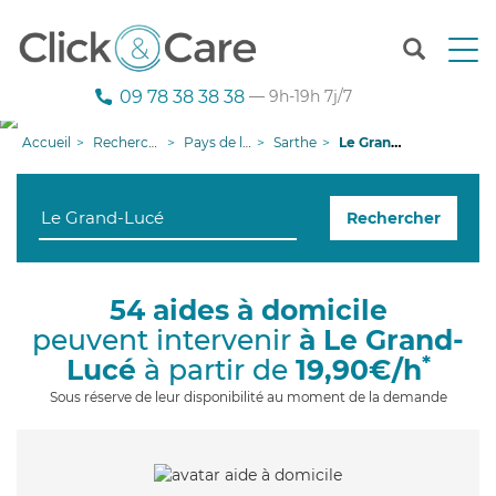
T
o
g
09 78 38 38 38
— 9h-19h 7j/7
g
l
Accueil
Recherche aide à domicile
Pays de la Loire
Sarthe
Le Grand-Lucé
e
n
a
Rechercher
v
i
g
a
54 aides à domicile
t
peuvent intervenir
à Le Grand-
i
o
*
Lucé
à partir de
19,90€/h
n
Sous réserve de leur disponibilité au moment de la demande