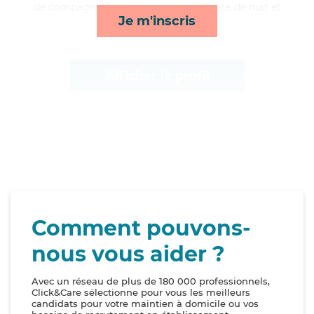
de compagnie/loisirs, repas, surveillance de nuit et
Je m'inscris
courses/livraison*
Afficher le profil
Comment pouvons-
nous vous aider ?
Avec un réseau de plus de 180 000 professionnels,
Click&Care sélectionne pour vous les meilleurs
candidats pour votre maintien à domicile ou vos