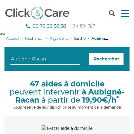
T
o
g
09 78 38 38 38
— 9h-19h 7j/7
g
l
Accueil
Recherche aide à domicile
Pays de la Loire
Sarthe
Aubigné-Racan
e
n
a
Rechercher
v
i
g
a
47 aides à domicile
t
peuvent intervenir
à Aubigné-
i
o
*
Racan
à partir de
19,90€/h
n
Sous réserve de leur disponibilité au moment de la demande