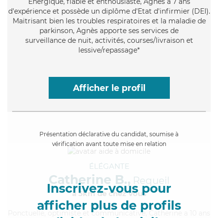
Énergique
, fiable et enthousiaste, Agnès a 7 ans
d'expérience et possède un diplôme d'Etat d'infirmier (DEI).
Maitrisant bien les troubles respiratoires et la maladie de
parkinson, Agnès apporte ses services de
surveillance de nuit, activités, courses/livraison et
lessive/repassage*
Afficher le profil
Présentation déclarative du candidat, soumise à
vérification avant toute mise en relation
ÉLÉGANTE
Catherine B.,
Requeil
Inscrivez-vous pour
à 5km de chez Vous
afficher plus de profils
Ponctuelle
, optimiste et communicative, Catherine a 10 ans