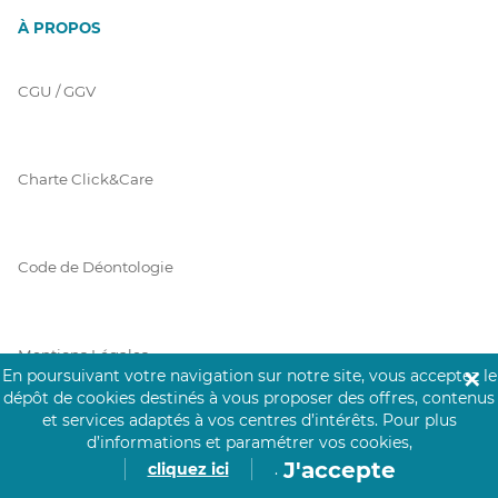
À PROPOS
CGU / GGV
Charte Click&Care
Code de Déontologie
Mentions Légales
En poursuivant votre navigation sur notre site, vous acceptez le
✕
dépôt de cookies destinés à vous proposer des offres, contenus
et services adaptés à vos centres d’intérêts.
Pour plus
d’informations et paramétrer vos cookies,
Prérequis Click&Care
J'accepte
cliquez ici
.