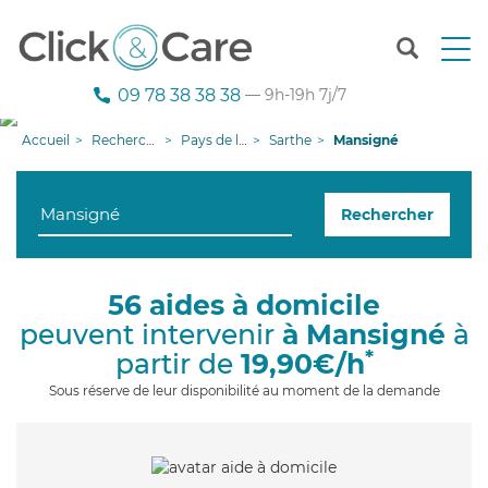
T
o
g
09 78 38 38 38
— 9h-19h 7j/7
g
l
Accueil
Recherche aide à domicile
Pays de la Loire
Sarthe
Mansigné
e
n
a
Rechercher
v
i
g
a
56 aides à domicile
t
peuvent intervenir
à Mansigné
à
i
o
*
partir de
19,90€/h
n
Sous réserve de leur disponibilité au moment de la demande