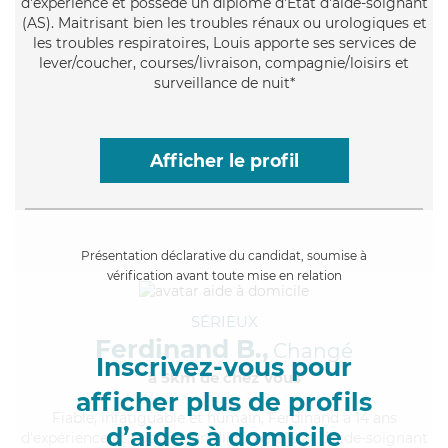
d'expérience et possède un diplôme d'Etat d'aide-soignant
(AS). Maitrisant bien les troubles rénaux ou urologiques et
les troubles respiratoires, Louis apporte ses services de
lever/coucher, courses/livraison, compagnie/loisirs et
surveillance de nuit*
Afficher le profil
Présentation déclarative du candidat, soumise à
vérification avant toute mise en relation
SÉRIEUX
Ferdinand B.,
Changé
Inscrivez-vous pour
à 5km de chez Vous
afficher plus de profils
Fiable
, infatiguable et humain, Ferdinand a 14 ans
d’aides à domicile
d'expérience et possède un diplôme d'Etat d'aide-soignant