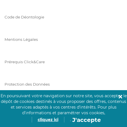
Code de Déontologie
Mentions Légales
Prérequis Click&Care
Protection des Données
En poursuivant votre navigation sur notre site, vous acceptez le
✕
dépôt de cookies destinés à vous proposer des offres, contenus
Vie Privée
et services adaptés à vos centres d’intérêts.
Pour plus
d’informations et paramétrer vos cookies,
J'accepte
cliquez ici
.