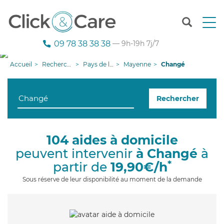
T
o
g
09 78 38 38 38
— 9h-19h 7j/7
g
l
Accueil
Recherche aide à domicile
Pays de la Loire
Mayenne
Changé
e
n
a
Rechercher
v
i
g
a
104 aides à domicile
t
peuvent intervenir
à Changé
à
i
o
*
partir de
19,90€/h
n
Sous réserve de leur disponibilité au moment de la demande