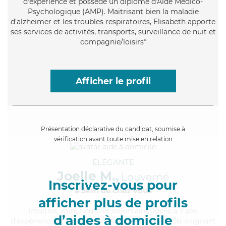
d'expérience et possède un diplôme d'Aide Médico-
Psychologique (AMP). Maitrisant bien la maladie
d'alzheimer et les troubles respiratoires, Elisabeth apporte
ses services de activités, transports, surveillance de nuit et
compagnie/loisirs*
Afficher le profil
Présentation déclarative du candidat, soumise à
vérification avant toute mise en relation
ÉLÉGANTE
Joelle M.,
Louverné
Inscrivez-vous pour
à 5km de chez Vous
afficher plus de profils
Intuitive
, minutieuse et volontaire, Joelle a 7 ans
d’aides à domicile
d'expérience et possède un diplôme d'Etat d'aide-soignant