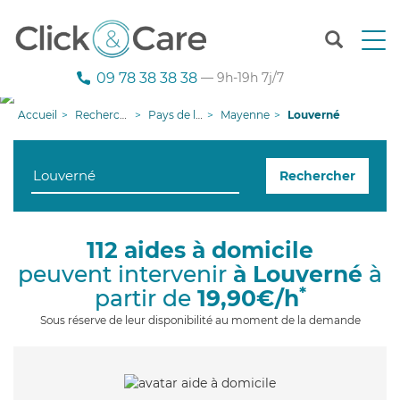
T
o
g
09 78 38 38 38
— 9h-19h 7j/7
g
l
Accueil
Recherche aide à domicile
Pays de la Loire
Mayenne
Louverné
e
n
a
Rechercher
v
i
g
a
112 aides à domicile
t
peuvent intervenir
à Louverné
à
i
o
*
partir de
19,90€/h
n
Sous réserve de leur disponibilité au moment de la demande