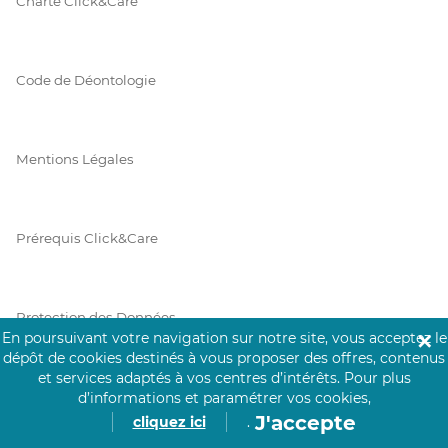
Charte Click&Care
Code de Déontologie
Mentions Légales
Prérequis Click&Care
Protection des Données
En poursuivant votre navigation sur notre site, vous acceptez le
✕
dépôt de cookies destinés à vous proposer des offres, contenus
et services adaptés à vos centres d’intérêts.
Pour plus
Vie Privée
d’informations et paramétrer vos cookies,
J'accepte
cliquez ici
.