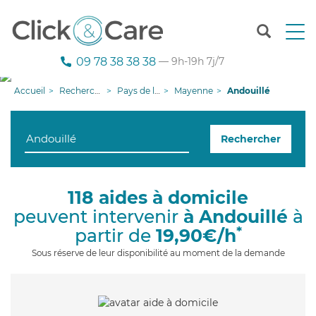
T
o
g
09 78 38 38 38
— 9h-19h 7j/7
g
l
Accueil
Recherche aide à domicile
Pays de la Loire
Mayenne
Andouillé
e
n
a
Rechercher
v
i
g
a
118 aides à domicile
t
peuvent intervenir
à Andouillé
à
i
o
*
partir de
19,90€/h
n
Sous réserve de leur disponibilité au moment de la demande