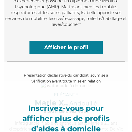
d'expérience et possède un diplôme d'Aide Médico-
Psychologique (AMP). Maitrisant bien les troubles
respiratoires et les soins palliatifs, Isabelle apporte ses
services de mobilité, lessive/repassage, toilette/habillage et
lever/coucher*
Afficher le profil
Présentation déclarative du candidat, soumise à
vérification avant toute mise en relation
ÉLÉGANTE
Marie X.,
Andouillé
Inscrivez-vous pour
à 5km de chez Vous
afficher plus de profils
Infatiguable
, fiable et enthousiaste, Marie a 20 ans
d’aides à domicile
d'expérience et possède un diplôme d'Assistante De Vie