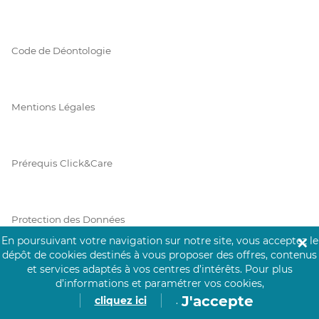
Code de Déontologie
Mentions Légales
Prérequis Click&Care
Protection des Données
En poursuivant votre navigation sur notre site, vous acceptez le
✕
dépôt de cookies destinés à vous proposer des offres, contenus
et services adaptés à vos centres d’intérêts.
Pour plus
Vie Privée
d’informations et paramétrer vos cookies,
J'accepte
cliquez ici
.