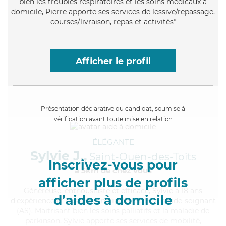
bien les troubles respiratoires et les soins médicaux à
domicile, Pierre apporte ses services de lessive/repassage,
courses/livraison, repas et activités*
Afficher le profil
Présentation déclarative du candidat, soumise à
vérification avant toute mise en relation
ÉLÉGANTE
Sylvie J.,
Saint-Ouën-des-Toits
Inscrivez-vous pour
à 5km de chez Vous
afficher plus de profils
Généreuse
, enthousiaste et efficace, Sylvie a 18 ans
d’aides à domicile
d'expérience et possède un diplôme d'Etat d'aide-soignant
(AS). Maitrisant bien les soins palliatifs et la maladie de
parkinson, Sylvie apporte ses services de mobilité,