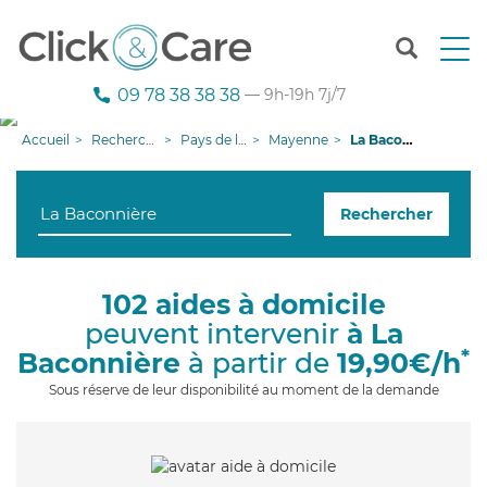
T
o
g
09 78 38 38 38
— 9h-19h 7j/7
g
l
Accueil
Recherche aide à domicile
Pays de la Loire
Mayenne
La Baconnière
e
n
a
Rechercher
v
i
g
a
102 aides à domicile
t
peuvent intervenir
à La
i
o
*
Baconnière
à partir de
19,90€/h
n
Sous réserve de leur disponibilité au moment de la demande