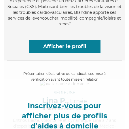
d'expérience et possède un BEP Carrières Sanitaires et
Sociales (CSS). Maitrisant bien les troubles de la vision et
les troubles cardiovasculaires, Blandine apporte ses
services de lever/coucher, mobilité, compagnie/loisirs et
repas*
Afficher le profil
Présentation déclarative du candidat, soumise à
vérification avant toute mise en relation
SÉRIEUSE
Lina P.,
Ernée
Inscrivez-vous pour
à 5km de chez Vous
afficher plus de profils
Enthousiaste
, volontaire et dynamique, Lina a 7 ans
d’aides à domicile
d'expérience et possède un diplôme d'Aide Médico-