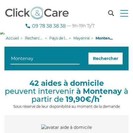
T
o
g
09 78 38 38 38
— 9h-19h 7j/7
g
l
Accueil
Recherche aide à domicile
Pays de la Loire
Mayenne
Montenay
e
n
a
Rechercher
v
i
g
a
42 aides à domicile
t
peuvent intervenir
à Montenay
à
i
o
*
partir de
19,90€/h
n
Sous réserve de leur disponibilité au moment de la demande