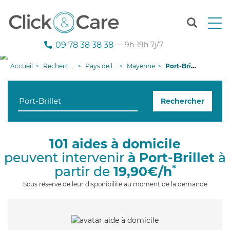
T
o
g
09 78 38 38 38
— 9h-19h 7j/7
g
l
Accueil
Recherche aide à domicile
Pays de la Loire
Mayenne
Port-Brillet
e
n
a
Rechercher
v
i
g
a
101 aides à domicile
t
peuvent intervenir
à Port-Brillet
à
i
o
*
partir de
19,90€/h
n
Sous réserve de leur disponibilité au moment de la demande