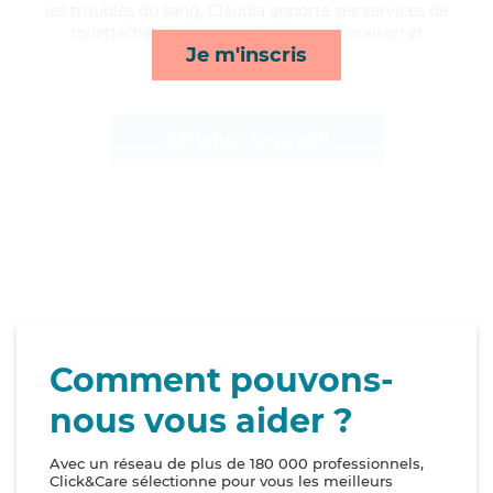
les troubles du sang, Claudia apporte ses services de
toilette/habillage, rappels, courses/livraison et
Je m'inscris
lessive/repassage*
Afficher le profil
Comment pouvons-
nous vous aider ?
Avec un réseau de plus de 180 000 professionnels,
Click&Care sélectionne pour vous les meilleurs