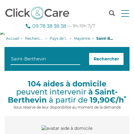
T
o
g
09 78 38 38 38
— 9h-19h 7j/7
g
l
Accueil
Recherche aide à domicile
Pays de la Loire
Mayenne
Saint-Berthevin
e
n
a
Rechercher
v
i
g
a
104 aides à domicile
t
peuvent intervenir
à Saint-
i
o
*
Berthevin
à partir de
19,90€/h
n
Sous réserve de leur disponibilité au moment de la demande