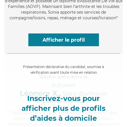
d'expérience et possède un diplôme d'Assistante De Vie aux
Familles (ADVF). Maitrisant bien l'arthrite et les troubles
respiratoires, Sonia apporte ses services de
compagnie/loisirs, repas, ménage et courses/livraison*
Afficher le profil
Présentation déclarative du candidat, soumise à
vérification avant toute mise en relation
ÉLÉGANTE
Léonore X.,
Saint-Berthevin
Inscrivez-vous pour
à 5km de chez Vous
afficher plus de profils
Dévouée
, rigoureuse et enthousiaste, Léonore a 7 ans
d’aides à domicile
d'expérience et possède un diplôme d'Aide Médico-
Psychologique (AMP). Maitrisant bien la dépression et la